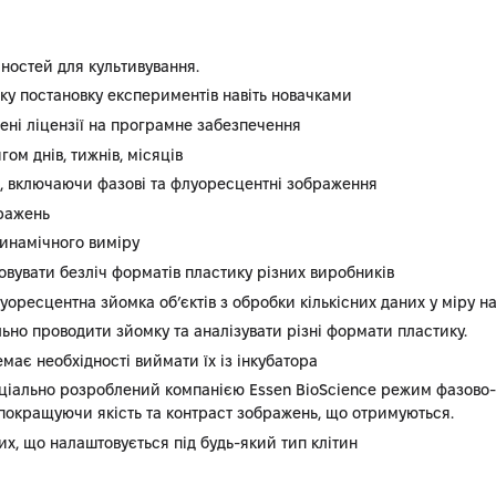
ностей для культивування.
у постановку експериментів навіть новачками
ені ліцензії на програмне забезпечення
м днів, тижнів, місяців
, включаючи фазові та флуоресцентні зображення
бражень
инамічного виміру
вувати безліч форматів пластику різних виробників
оресцентна зйомка об’єктів з обробки кількісних даних у міру н
ьно проводити зйомку та аналізувати різні формати пластику.
 немає необхідності виймати їх із інкубатора
Спеціально розроблений компанією Essen BioScience режим фазово
 покращуючи якість та контраст зображень, що отримуються.
их, що налаштовується під будь-який тип клітин