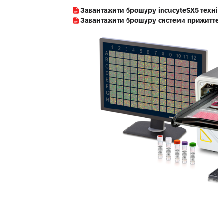
Завантажити брошуру incucyteSX5 техні
Завантажити брошуру системи прижиттєв