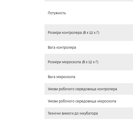
Потужність
Розміри контролера (В х Ш х Г)
Вага контролера
Розміри мікроскопа (В х Ш х Г)
Вага мікроскопа
Умови робочого середовища контролера
Умови робочого середовища мікроскопа
Технічні вимоги до інкубатора