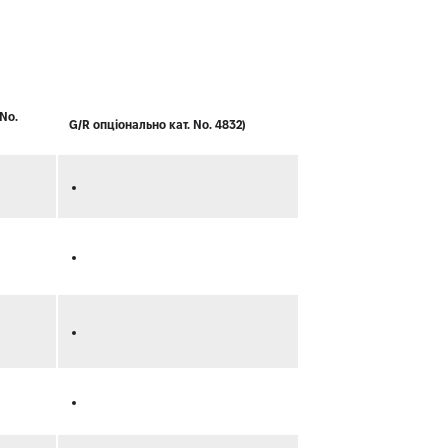
 No.
G/R опціонально кат. No. 4832)