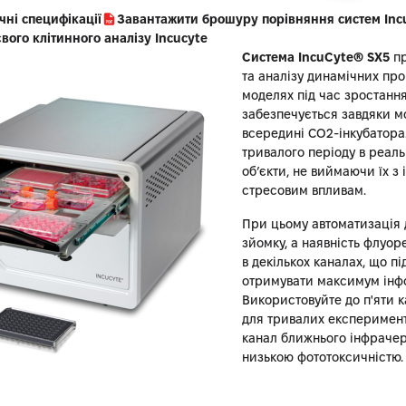
чні специфікації
Завантажити брошуру порівняння систем Inc
ого клітинного аналізу Incucyte
Система IncuCyte® SX5
пр
та аналізу динамічних про
моделях під час зростання
забезпечується завдяки м
всередині CO2-інкубатора
тривалого періоду в реал
об’єкти, не виймаючи їх з
стресовим впливам.
При цьому автоматизація 
зйомку, а наявність флуо
в декількох каналах, що п
отримувати максимум інфо
Використовуйте до п'яти к
для тривалих експеримент
канал ближнього інфрачер
низькою фототоксичністю.