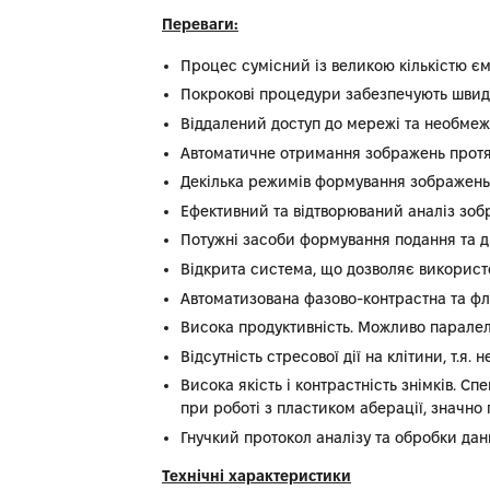
Переваги:
Процес сумісний із великою кількістю єм
Покрокові процедури забезпечують швидк
Віддалений доступ до мережі та необмеж
Автоматичне отримання зображень протяго
Декілька режимів формування зображень
Ефективний та відтворюваний аналіз зо
Потужні засоби формування подання та д
Відкрита система, що дозволяє використо
Автоматизована фазово-контрастна та флу
Висока продуктивність. Можливо паралел
Відсутність стресової дії на клітини, т.я.
Висока якість і контрастність знімків. 
при роботі з пластиком аберації, значно
Гнучкий протокол аналізу та обробки дан
Технічні характеристики