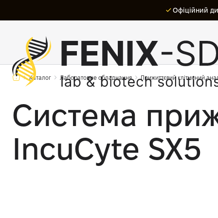
Офіційний дис
Каталог
Лабораторне обладнання
Прижиттєвий клітинний ана
Система приж
IncuCyte SX5