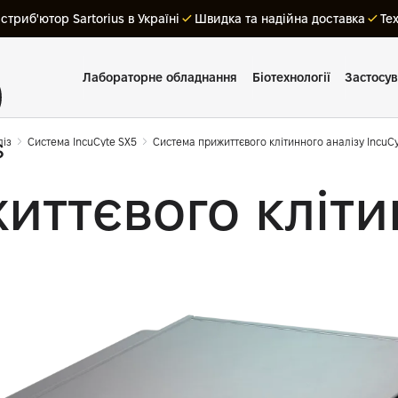
триб'ютор Sartorius в Україні
Швидка та надійна доставка
Те
Лабораторне обладнання
Біотехнології
Застосу
ліз
Cистема IncuCyte SX5
Система прижиттєвого клітинного аналізу IncuC
иттєвого кліти