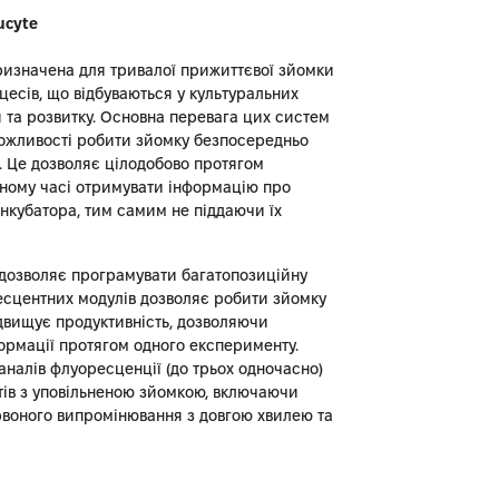
ucyte
изначена для тривалої прижиттєвої зйомки
цесів, що відбуваються у культуральних
 та розвитку. Основна перевага цих систем
ожливості робити зйомку безпосередньо
. Це дозволяє цілодобово протягом
ьному часі отримувати інформацію про
 інкубатора, тим самим не піддаючи їх
дозволяє програмувати багатопозиційну
ресцентних модулів дозволяє робити зйомку
ідвищує продуктивність, дозволяючи
рмації протягом одного експерименту.
аналів флуоресценції (до трьох одночасно)
ів з уповільненою зйомкою, включаючи
воного випромінювання з довгою хвилею та