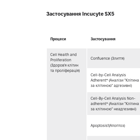
Застосування Incucyte SX5
Процеси
Застосування
Cell Health and
Confluence (Злиття)
Proliferation
(Здоров'я клітин
та проліферація)
Cell-by-Cell Analysis
Adherent* (Аналізи ''Клітина
за клітиною'' адгезивні)
Cell-By-Cell Analysis Non-
adherent* (Аналізи ''Клітина
за клітиною'' неадгезивні)
Apoptosis†(Апоптоз)