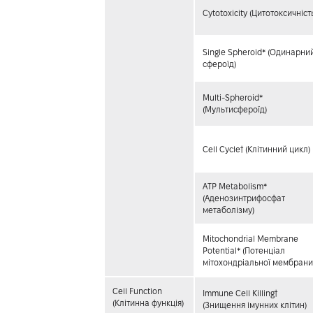
Cytotoxicity (Цитотоксичніст
Single Spheroid* (Одинарни
сфероїд)
Multi-Spheroid*
(Мультисфероїд)
Cell Cycle† (Клітинний цикл)
ATP Metabolism*
(Аденозинтрифосфат
метаболізму)
Mitochondrial Membrane
Potential* (Потенціал
мітохондріальної мембрани
Cell Function
Immune Cell Killing†
(Клітинна функція)
(Знищення імунних клітин)