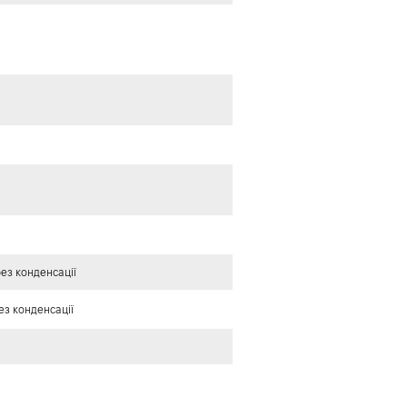
без конденсації
без конденсації