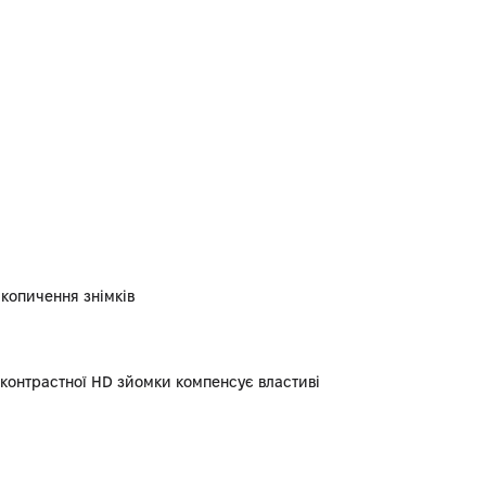
акопичення знімків
-контрастної HD зйомки компенсує властиві