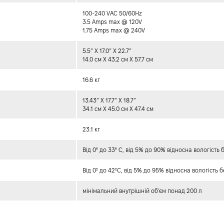
100-240 VAC 50/60Hz
3.5 Amps max @ 120V
1.75 Amps max @ 240V
5.5” X 17.0” X 22.7”
14.0 см X 43.2 см X 57.7 см
16.6 кг
13.43” X 17.7” X 18.7”
34.1 см X 45.0 см X 47.4 см
23.1 кг
Від 0º до 33º C, від 5% до 90% відносна вологість 
Від 0º до 42ºC, від 5% до 95% відносна вологість 
мінімальний внутрішній об'єм понад 200 л