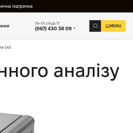
хнічна підтримка
Пн-Пт з 9 до 17
вання
MENU
(067) 430 38 09
yte SX5
нного аналізу