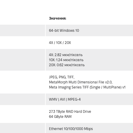
Значення:
64-bit Windows 10
4X / 10X / 20X
4X: 2.82 мкм/піксель
10X: 1.24 мкм/піксель
20X: 0.62 мкм/піксель
JPEG, PNG, TIFF,
MetaMorph Multi Dimensional File v2.0,
Meta Imaging Series TIFF (Single / MultiPlane) v1
WMV | AVI | MPEG-4
27.3 TByte RAID Hard Drive
64 GByte RAM
Ethernet 10/100/1000 Mbps