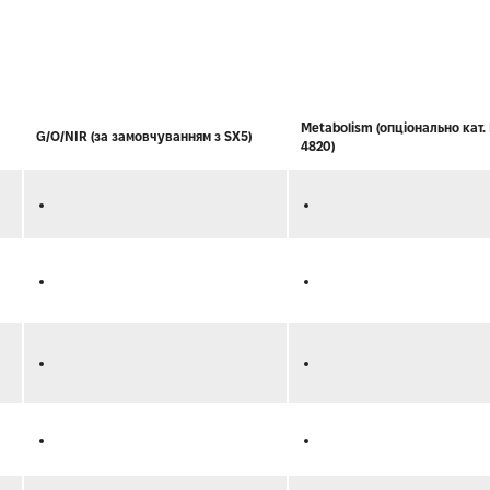
Metabolism (опціонально кат.
G/O/NIR (за замовчуванням з SX5)
4820)