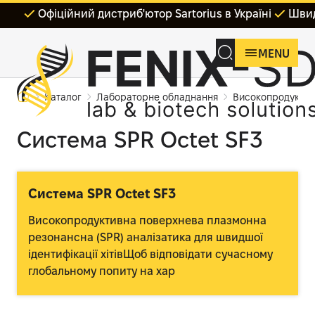
Офіційний дистриб'ютор Sartorius в Україні
Швид
MENU
Каталог
Лабораторне обладнання
Високопродуктив
Система SPR Octet SF3
Система SPR Octet SF3
Високопродуктивна поверхнева плазмонна
резонансна (SPR) аналізатика для швидшої
ідентифікації хітівЩоб відповідати сучасному
глобальному попиту на хар