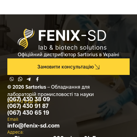
Офіційний дистриб'ютор Sartorius в Україні
Замовити консультацію
© 2026 Sartorius
– Обладнання для
лабораторій промисловості та науки
(067) 430 38 09
Пн-Пт з 9 до 17
(067) 430 91 87
(067) 430 65 19
Email:
info@
fenix-sd.com
Адреса: