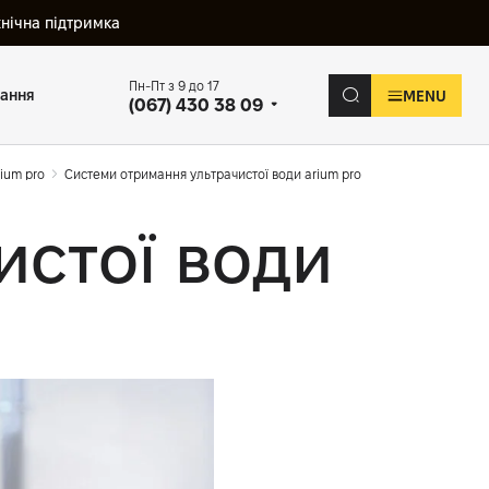
хнічна підтримка
Пн-Пт з 9 до 17
вання
MENU
(067) 430 38 09
ium pro
Системи отримання ультрачистої води arium pro
истої води