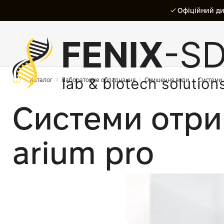
Офіційний дис
Каталог
Лабораторне обладнання
Очищення води
Системи 
Системи отри
arium pro