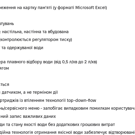
ження на картку пам'яті (у форматі Microsoft Excel)
штувань
 настільна, настінна та вбудована
 (контролюється регулятором тиску)
 та одержуваної води
 плавного відбору води (від 0,5 л/хв до 2 л/хв)
ягом
ється
датчиком, а не терміном дії
ртриджів із втіленням технології top-down-flow
нь/сервісного меню - запобігає випадковим помилкам користувача
ійний запис важливих даних
ди та стану якості води без додаткових грошових витрат
ійна технологія отримання якісної води забезпечує відтворюваніс