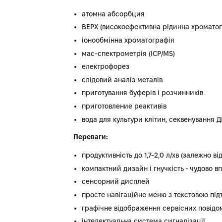
атомна абсорбция
ВЕРХ (високоефективна рідинна хроматог
іонообмінна хроматографія
мас-спектрометрія (ICP/MS)
електрофорез
слідовий аналіз металів
приготування буферів і розчинників
приготовление реактивів
вода для культури клітин, секвенування ДН
Переваги:
продуктивність до 1,7-2,0 л/хв (залежно в
компактний дизайн і гнучкість - чудово 
сенсорний дисплей
просте навігаційне меню з текстовою пі
графічне відображення сервісних повідом
інтелектуальна система сигналізації