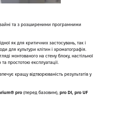
дизайні та з розширеними програмними
дної як для критичних застосувань, так і
и для культури клітин і хроматографія.
ляді монтованого на стену блоку, настільної
 та простотою експлуатації.
зпечує кращу відтворюваність результатів у
arium® pro
(перед базовим),
pro DI, pro UF