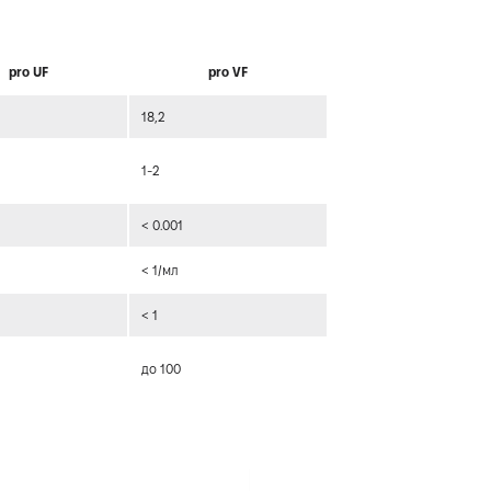
pro UF
pro VF
18,2
1-2
< 0.001
< 1/мл
< 1
до 100