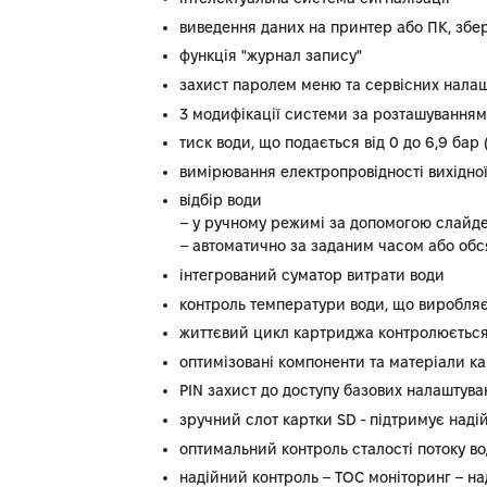
виведення даних на принтер або ПК, збере
функція "журнал запису"
захист паролем меню та сервісних нала
3 модифікації системи за розташуванням:
тиск води, що подається від 0 до 6,9 бар
вимірювання електропровідності вихідної
відбір води
– у ручному режимі за допомогою слайдера
– автоматично за заданим часом або обс
інтегрований суматор витрати води
контроль температури води, що виробля
життєвий цикл картриджа контролюється 
оптимізовані компоненти та матеріали ка
PIN захист до доступу базових налаштува
зручний слот картки SD - підтримує над
оптимальний контроль сталості потоку во
надійний контроль – TOC моніторинг – над