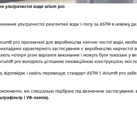
 ультрачистої води arium pro
тримання ультрачистої реагентної води I-типу за ASTM в новому 
ium® pro призначені для виробництва хімічно чистої води, необхі
икладами характерного застосування є виробництво надчистої вод
ють чотири різні варіанти виконання і можуть бути показані у виг
rium® pro володіють успішною інноваційною конструкцією, якістю
, відповідає і навіть перевищує стандарт ASTM 1. Arium® pro забе
компоненти, які спеціально підібрані під визначене застосування:
льтрафільтр і УФ-лампа).