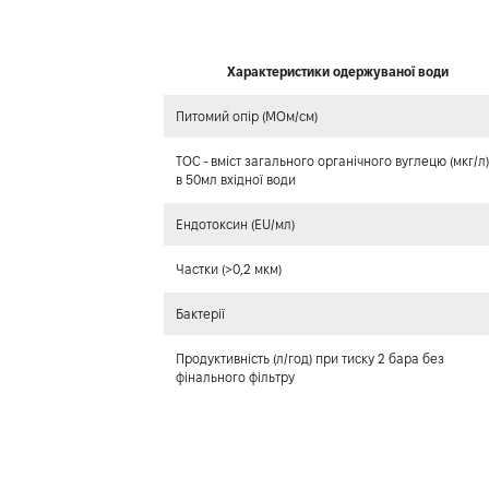
Характеристики одержуваної води
Питомий опір (МОм/см)
ТОС - вміст загального органічного вуглецю (мкг/л
в 50мл вхідної води
Ендотоксин (EU/мл)
Частки (>0,2 мкм)
Бактерії
Продуктивність (л/год) при тиску 2 бара без
фінального фільтру