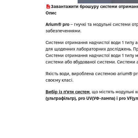
Завантажити брошуру системи отримання
Опис
Arium® pro
– гнучкі та модульні системи о
забезпеченнями.
Системи отримання надчистої води 1 типу ar
для щоденних лабораторних досліджень. Пр
Системи отримання надчистої води 1 типу ма
системи або вбудованої системи. Системи a
Якість води, вироблена системою arium® pro
своєму класі.
Вибір із п'яти систем
, що містять модульні 
(ультрафільтр), pro UV(УФ-лампа) і pro VF(у