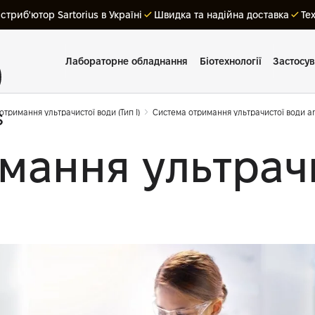
триб'ютор Sartorius в Україні
Швидка та надійна доставка
Те
Лабораторне обладнання
Біотехнології
Застосу
отримання ультрачистої води (Тип І)
Система отримання ультрачистої води ar
мання ультрач