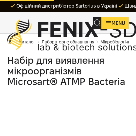
Офіційний дистриб'ютор Sartorius в Україні
Швид
MENU
Каталог
Лабораторне обладнання
Мікробіологічні 
Набір для виявлення
мікроорганізмів
Microsart® ATMP Bacteria