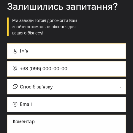
Залишились запитання?
Ми завжди готові допомогти Вам
знайти оптимальне рішення для
вашого бізнесу!
Імʼя
Номер
телефону
Спосіб
зв’язку:
Cпосіб зв’язку
Email
Коментар