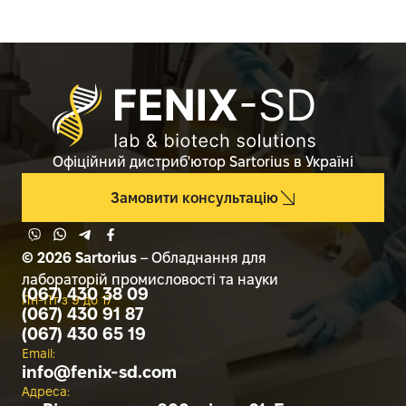
Офіційний дистриб'ютор Sartorius в Україні
Замовити консультацію
© 2026 Sartorius
– Обладнання для
лабораторій промисловості та науки
(067) 430 38 09
Пн-Пт з 9 до 17
(067) 430 91 87
(067) 430 65 19
Email:
info@
fenix-sd.com
Адреса: