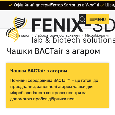
Офіційний дистриб'ютор Sartorius в Україні
Швид
MENU
Каталог
Лабораторне обладнання
Мікробіологічні 
Чашки BACTair з агаром
Чашки BACTair з агаром
Поживні середовища BACTair™ – це готові до
приєднання, заповнені агаром чашки для
мікробіологічного контролю повітря за
допомогою пробовідбірника пові