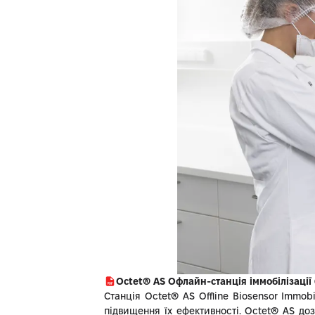
Octet® AS Офлайн-станція іммобілізації 
Станція Octet® AS Offline Biosensor Immob
підвищення їх ефективності. Octet® AS до