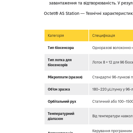
завантаження та відтворюваність. У резу
Octet® AS Station — Технічні характеристик
Категорія
Специфікація
Тип біосенсора
Одноразові волоконно-о
Тип лотка для
Лоток 8 × 12 для 96 біо
біосенсорів
Мікроплати (зразки)
Стандартні 96-лункові 
Об’єм зразка
180–220 μL/лунку у 96-л
Орбітальний рух
Статичний або 100–1500
Температурний
Від температури навкол
діапазон
Керування програмним з