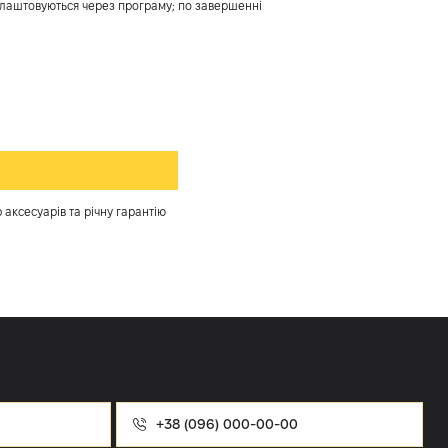
налаштовуються через програму; по завершенні
аксесуарів та річну гарантію
Номер
телефону