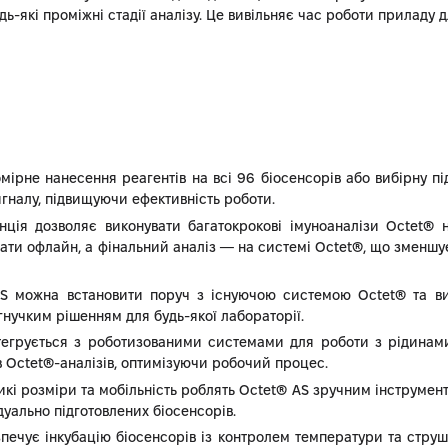
ь-які проміжні стадії аналізу. Це вивільняє час роботи приладу
мірне нанесення реагентів на всі 96 біосенсорів або вибірну пі
гналу, підвищуючи ефективність роботи.
анція дозволяє виконувати багатокрокові імуноаналізи Octet®
ати офлайн, а фінальний аналіз — на системі Octet®, що зменшує 
 AS можна встановити поруч з існуючою системою Octet® та ви
гнучким рішенням для будь-якої лабораторії.
нтегрується з роботизованими системами для роботи з рідинами
в Octet®-аналізів, оптимізуючи робочий процес.
икі розміри та мобільність роблять Octet® AS зручним інструмен
дуально підготовлених біосенсорів.
езпечує інкубацію біосенсорів із контролем температури та стру