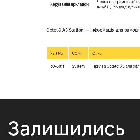
Через програмне забезп
Керування приладом
інкубації прилад зупиня
Octet® AS Station — Інформація для замовл
Part No.
UOM
Опис
30-5011
System
Прилад Octet® AS для офла
Залишились