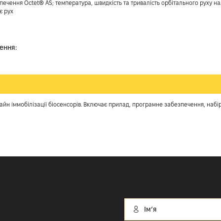
ечення Octet® AS; температура, швидкість та тривалість орбітального руху 
є рух
ення:
йн іммобілізації біосенсорів. Включає прилад, програмне забезпечення, набір 
Імʼя