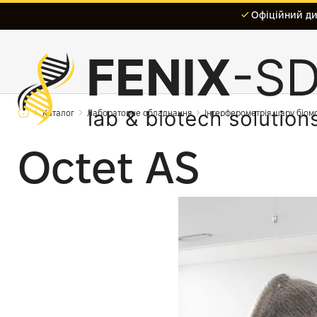
Офіційний дис
Каталог
Лабораторне обладнання
Інтерферометрія шару біомоле
Octet AS