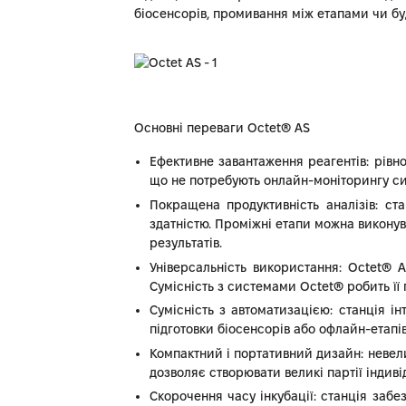
біосенсорів, промивання між етапами чи буд
Основні переваги Octet® AS
Ефективне завантаження реагентів: рівно
що не потребують онлайн-моніторингу си
Покращена продуктивність аналізів: ст
здатністю. Проміжні етапи можна виконув
результатів.
Універсальність використання: Octet®
Сумісність з системами Octet® робить її 
Сумісність з автоматизацією: станція і
підготовки біосенсорів або офлайн-етапі
Компактний і портативний дизайн: невел
дозволяє створювати великі партії індиві
Скорочення часу інкубації: станція заб