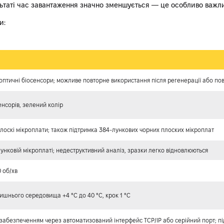
льтаті час завантаження значно зменшується — це особливо важли
и:
птичні біосенсори; можливе повторне використання після регенерації або по
сенсорів, зелений колір
плоскі мікроплати; також підтримка 384-лункових чорних плоских мікроплат
унковій мікроплаті; недеструктивний аналіз, зразки легко відновлюються
 об/хв
ишнього середовища +4 °C до 40 °C, крок 1 °C
абезпеченням через автоматизований інтерфейс TCP/IP або серійний порт; підт