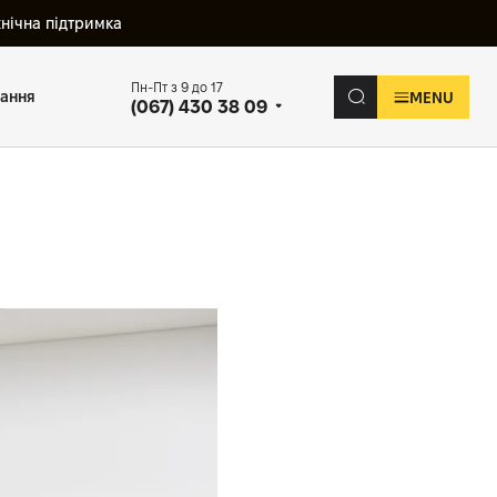
хнічна підтримка
Пн-Пт з 9 до 17
вання
MENU
(067) 430 38 09