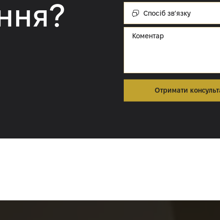
ння?
Спосіб
зв’язку:
Cпосіб зв’язку
Коментар
Отримати консульт