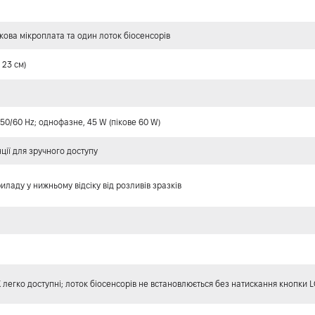
ова мікроплата та один лоток біосенсорів
× 23 см)
, 50/60 Hz; однофазне, 45 W (пікове 60 W)
ції для зручного доступу
ладу у нижньому відсіку від розливів зразків
легко доступні; лоток біосенсорів не встановлюється без натискання кнопки 