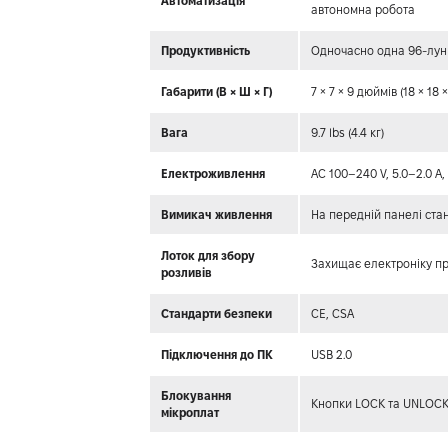
Автоматизація
автономна робота
Продуктивність
Одночасно одна 96-лунк
Габарити (В × Ш × Г)
7 × 7 × 9 дюймів (18 × 18 
Вага
9.7 lbs (4.4 кг)
Електроживлення
AC 100–240 V, 5.0–2.0 A
Вимикач живлення
На передній панелі стан
Лоток для збору
Захищає електроніку при
розливів
Стандарти безпеки
CE, CSA
Підключення до ПК
USB 2.0
Блокування
Кнопки LOCK та UNLOCK 
мікроплат