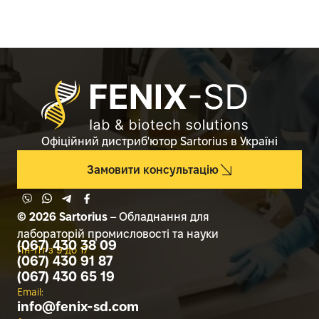
Офіційний дистриб'ютор Sartorius в Україні
Замовити консультацію
© 2026 Sartorius
– Обладнання для
лабораторій промисловості та науки
(067) 430 38 09
Пн-Пт з 9 до 17
(067) 430 91 87
(067) 430 65 19
Email:
info@
fenix-sd.com