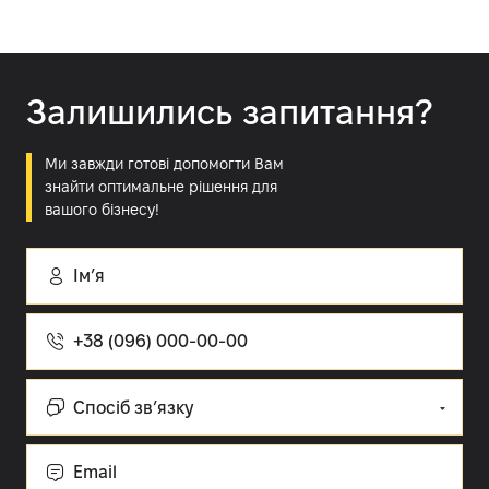
Залишились запитання?
Ми завжди готові допомогти Вам
знайти оптимальне рішення для
вашого бізнесу!
Імʼя
Номер
телефону
Спосіб
зв’язку:
Cпосіб зв’язку
Email