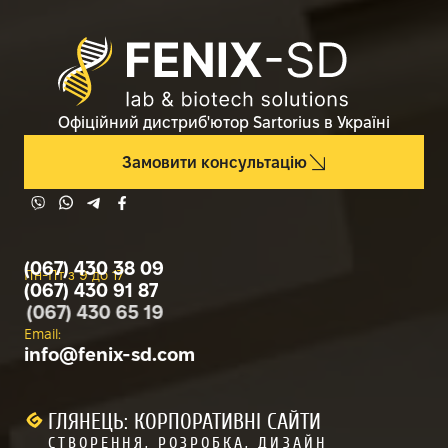
Офіційний дистриб'ютор Sartorius в Україні
Замовити консультацію
© 2026 Sartorius
– Обладнання для
(067) 430 38 09
лабораторій промисловості та науки
Пн-Пт з 9 до 17
(067) 430 91 87
(067) 430 65 19
Email:
info@
fenix-sd.com
Адреса:
м. Вінниця, вул. 600-річчя, 21-Б
ГЛЯНЕЦЬ: КОРПОРАТИВНІ САЙТИ
СТВОРЕННЯ, РОЗРОБКА, ДИЗАЙН