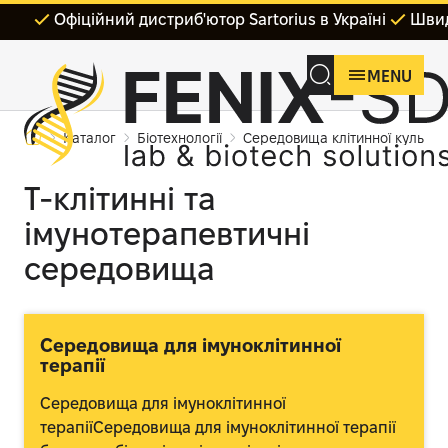
Офіційний дистриб'ютор Sartorius в Україні
Швид
MENU
Каталог
Біотехнології
Середовища клітинної культури
Т-клітинні та
імунотерапевтичні
середовища
Середовища для імуноклітинної
терапії
Середовища для імуноклітинної
терапіїСередовища для імуноклітинної терапії