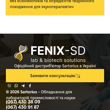
без ксенобіотиків та інгредієнтів тваринного
походження для імунотерапевтич
Офіційний дистриб'ютор Sartorius в Україні
Замовити консультацію
© 2026 Sartorius
– Обладнання для
лабораторій промисловості та науки
(067) 430 38 09
Пн-Пт з 9 до 17
(067) 430 91 87