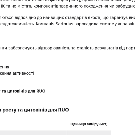
ДНК та не містять компонентів тваринного походження чи забрудн
яються відповідно до найвищих стандартів якості, що гарантує вис
у ендотоксичність. Компанія Sartorius впровадила систему управлін
нти забезпечують відтворюваність та сталість результатів від парті
ження
ження активності
 та цитокінів для RUO
 росту та цитокінів для RUO
Одиниця виміру (мкг)