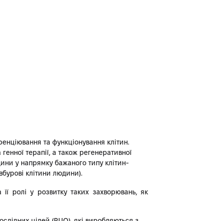
еренціювання та функціонування клітин.
 генної терапії, а також регенеративної
дини у напрямку бажаного типу клітин-
овбурові клітини людини).
її ролі у розвитку таких захворювань, як
ослідних цілей (RUO), які виробляються з