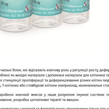
нальні білки, які відіграють ключову роль у регуляції росту, диф
лені як вихідні матеріали | допоміжні матеріали для клітинної та
для стимуляції проліферації та диференціювання різних клітин лю
, Т-клітини) або стовбурові клітини (наприклад, мезенхімальні ст
 зробили значний внесок у наше розуміння імунної системи та 
ювання, розробка цитокінової терапії та вакцин.
окоякісних цитокінів та факторів росту, призначених тільки для д