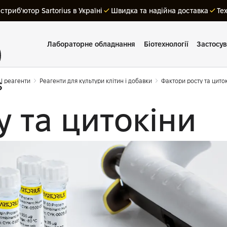
триб'ютор Sartorius в Україні
Швидка та надійна доставка
Те
Лабораторне обладнання
Біотехнології
Застосу
 | реагенти
Реагенти для культури клітин і добавки
Фактори росту та цито
 та цитокіни