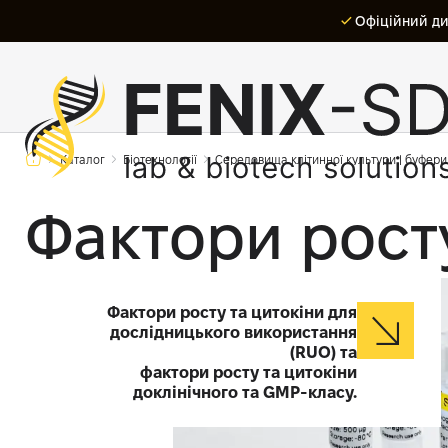
Офіційний дис
Каталог
Біотехнології
Середовища клітинної культури | буфери
Фактори росту
Фактори росту та цитокіни для
дослідницького використання
(RUO) та
фактори росту та цитокіни
доклінічного та GMP-класу.