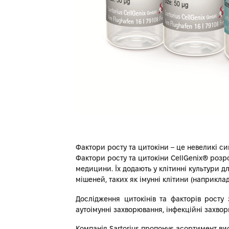
Фактори росту та цитокіни – це невеликі сиг
Фактори росту та цитокіни CellGenix® розроб
медицини. Їх додають у клітинні культури 
мішеней, таких як імунні клітини (наприклад
Дослідження цитокінів та факторів росту
аутоімунні захворювання, інфекційні захвор
Компанія Sartorius пропонує асортимент вис