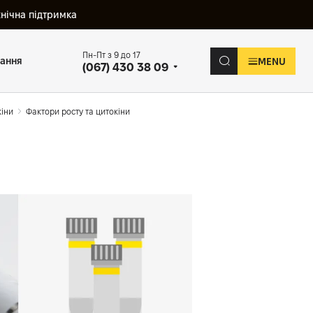
хнічна підтримка
Пн-Пт з 9 до 17
вання
MENU
(067) 430 38 09
кіни
Фактори росту та цитокіни