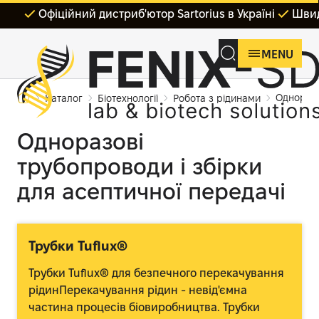
Офіційний дистриб'ютор Sartorius в Україні
Швид
MENU
Одноразо
Каталог
Біотехнології
Робота з рідинами
Одноразові
трубопроводи і збірки
для асептичної передачі
Трубки Tuflux®
Трубки Tuflux® для безпечного перекачування
рідинПерекачування рідин - невід'ємна
частина процесів біовиробництва. Трубки