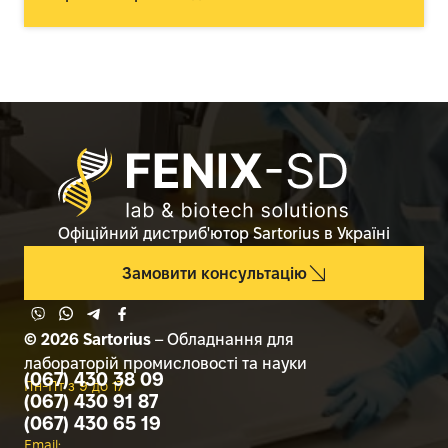
Офіційний дистриб'ютор Sartorius в Україні
Замовити консультацію
© 2026 Sartorius
– Обладнання для
лабораторій промисловості та науки
(067) 430 38 09
Пн-Пт з 9 до 17
(067) 430 91 87
(067) 430 65 19
Email: