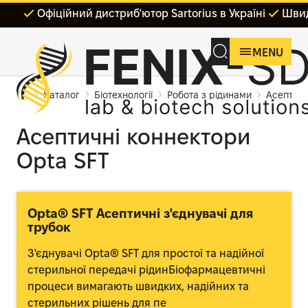
Офіційний дистриб'ютор Sartorius в Україні
Швид
MENU
Каталог
Біотехнології
Робота з рідинами
Асептичн
Асептичні коннектори
Opta SFT
Opta® SFT Асептичні з'єднувачі для
трубок
З'єднувачі Opta® SFT для простої та надійної
стерильної передачі рідинБіофармацевтичні
процеси вимагають швидких, надійних та
стерильних рішень для пе