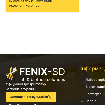
трубок на будь-якому етапі
технологічного про
Інформац
Лабораторі
Офіційний дистриб'ютор
Біотехнологі
Sartorius в Україні
Застосуван
Замовити консультацію
Сервіс