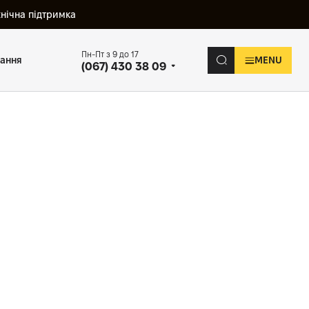
хнічна підтримка
Пн-Пт з 9 до 17
вання
MENU
(067) 430 38 09