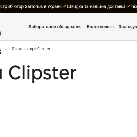
триб'ютор Sartorius в Україні
Швидка та надійна доставка
Те
Лабораторне обладнання
Біотехнології
Застосу
ання
Дисконектори Clipster
Clipster