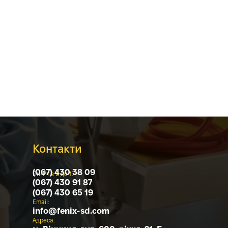
Контакти
(067) 430 38 09
Пн-Пт з 9 до 17
(067) 430 91 87
(067) 430 65 19
Email:
info@
fenix-sd.com
Адреса: