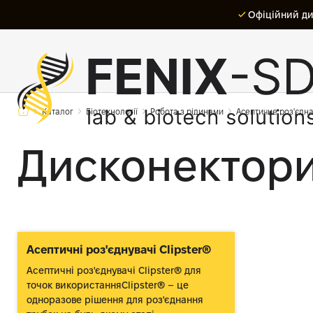
Офіційний дис
Каталог
Біотехнології
Робота з рідинами
Асептичне роз'єдн
Дисконектори 
Асептичні роз'єднувачі Clipster®
Асептичні роз'єднувачі Clipster® для
точок використанняClipster® – це
одноразове рішення для роз'єднання