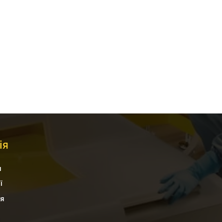
ія
я
ї
ня