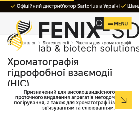
Офіційний дистриб'ютор Sartorius в Україні
Швид
MENU
Каталог
Біотехнології
Рішення для хроматографії
Хроматографія
гідрофобної взаємодії
(HIC)
Призначений для високошвидкісного
проточного видалення агрегатів методом
полірування, а також для хроматографії із
зв'язуванням та елююванням.