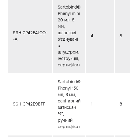
Sartobind®
Phenyl mini
20 мл, 8
мм,
96HICP42E4JOO-
шлангові
4
8
-A
з'єднувачі
з
штуцером,
інструкція,
сертифікат
Sartobind®
Phenyl 150
мл, 8 мм,
санітарний
96HICP42E9BFF
1
8
затискач
¾”,
ручний,
сертифікат