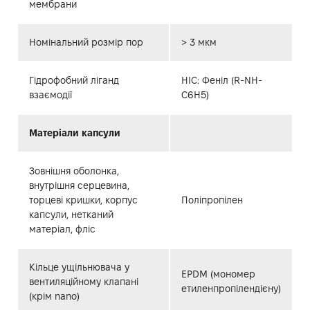
мембрани
Номінальний розмір пор
> 3 мкм
Гідрофобний ліганд
HIC: Феніл (R-NH-
взаємодії
C6H5)
Матеріали капсули
Зовнішня оболонка,
внутрішня серцевина,
торцеві кришки, корпус
Поліпропілен
капсули, нетканий
матеріал, фліс
Кільце ущільнювача у
EPDM (мономер
вентиляційному клапані
етиленпропілендієну)
(крім nano)