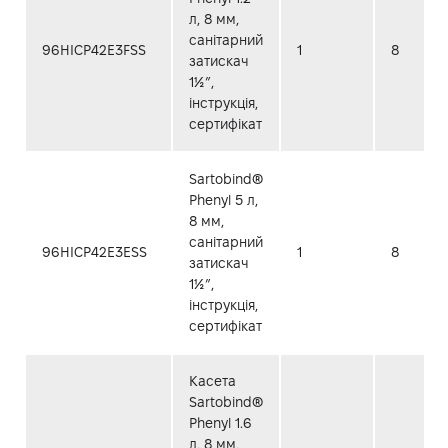
л, 8 мм,
санітарний
96HICP42E3FSS
1
8
затискач
1½”,
інструкція,
сертифікат
Sartobind®
Phenyl 5 л,
8 мм,
санітарний
96HICP42E3ESS
1
8
затискач
1½”,
інструкція,
сертифікат
Касета
Sartobind®
Phenyl 1.6
л, 8 мм,