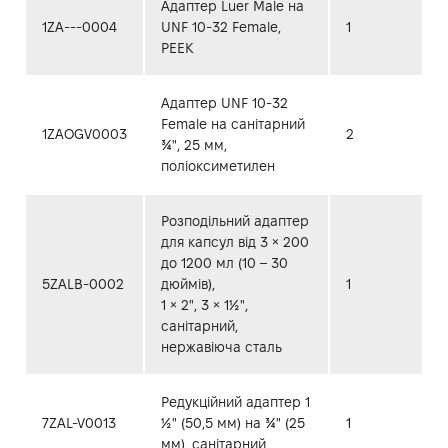
Адаптер Luer Male на
1ZA---0004
UNF 10-32 Female,
1
PEEK
Адаптер UNF 10-32
Female на санітарний
1ZAOGV0003
2
¾", 25 мм,
поліоксиметилен
Розподільний адаптер
для капсул від 3 × 200
до 1200 мл (10 – 30
5ZALB-0002
дюймів),
1
1 × 2", 3 × 1½",
санітарний,
нержавіюча сталь
Редукційний адаптер 1
7ZAL-V0013
½" (50,5 мм) на ¾" (25
1
мм), санітарний