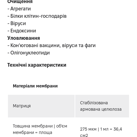
Очищення
- Агрегати
- Білки клітин-господарів
- Віруси
- Ендоксини
Уловлювання
- Кон'юговані вакцини, віруси та фаги
- Олігонуклеотиди
Технічні характеристики
Матеріали мембрани
Стабілізована
Матриця
армована целюлоза
Товщина мембрани | об'єм
275 мкм | 1 мл = 36,4
мембрани = площа
см2