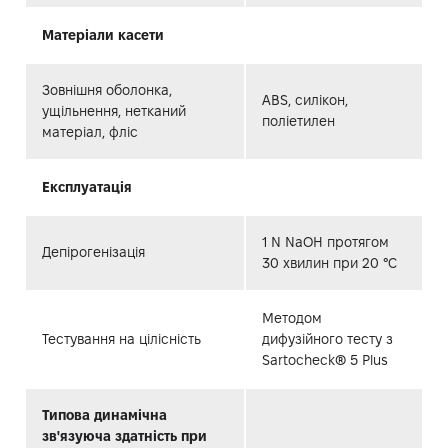
Матеріали касети
Зовнішня оболонка,
ABS, силікон,
ущільнення, нетканий
поліетилен
матеріал, фліс
Експлуатація
1 N NaOH протягом
Депірогенізація
30 хвилин при 20 °C
Методом
Тестування на цілісність
дифузійного тесту з
Sartocheck® 5 Plus
Типова динамічна
зв'язуюча здатність при