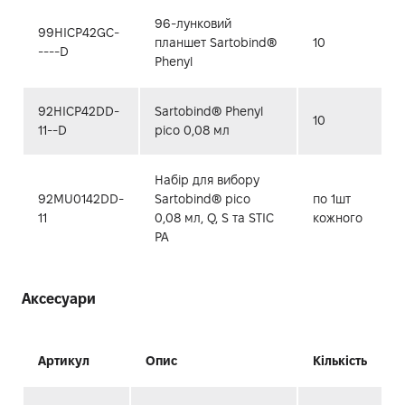
96-лунковий
99HICP42GC-
планшет Sartobind®
10
----D
Phenyl
92HICP42DD-
Sartobind® Phenyl
10
11--D
pico 0,08 мл
Набір для вибору
92MU0142DD-
Sartobind® pico
по 1шт
11
0,08 мл, Q, S та STIC
кожного
PA
Аксесуари
Артикул
Опис
Кількість