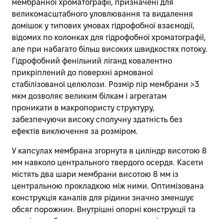
мембранної хроматографії, призначені для
великомасштабного уловлювання та видалення
домішок у типових умовах гідрофобної взаємодії,
відомих по колонках для гідрофобної хроматографії,
але при набагато більш високих швидкостях потоку.
Гідрофобний фенільний ліганд ковалентно
прикріплений до поверхні армованої
стабілізованої целюлози. Розмір пір мембрани >3
мкм дозволяє великим білкам і агрегатам
проникати в макропористу структуру,
забезпечуючи високу сполучну здатність без
ефектів виключення за розміром.
У капсулах мембрана згорнута в циліндр висотою 8
мм навколо центрального твердого осердя. Касети
містять два шари мембрани висотою 8 мм із
центральною прокладкою між ними. Оптимізована
конструкція каналів для рідини значно зменшує
обсяг порожнин. Внутрішні опорні конструкції та