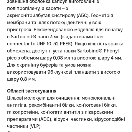
зовнішня оболонка капсул виготовлені з
поліпропілену, а касети – з
акрилонітрилбутадієнстиролу (АБС). Геометрія
мембрани та шлях потоку ідентичні у всіх
пристроях. Рекомендованою моделлю для початку
є Sartobind® nano 3 мл (з адаптерами Luer
connector to UNF 10-32 PEEK). Якщо кількість зразка
обмежена, доступні установки Sartobind® Phenyl
pico з об'ємом шару 0,08 мл та висотою шару 4 мм.
Для скринінгу буферів та умов можна
використовувати 96-лункові планшети з висотою
шару 0,8 мм.
Області застосування
Цільові молекули для очищення: моноклональні
антитіла, рекомбінантні білки, кон'юговані білки,
глікопротеїни, кон'югати антитіл з лікарськими
препаратами (ADC), вірусні частинки, вірусоподібні
частинки (VLP)