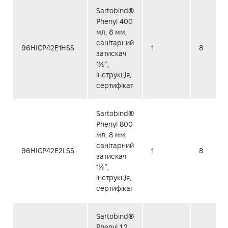
Sartobind®
Phenyl 400
мл, 8 мм,
санітарний
96HICP42E1HSS
1
8
затискач
1½”,
інструкція,
сертифікат
Sartobind®
Phenyl 800
мл, 8 мм,
санітарний
96HICP42E2LSS
1
8
затискач
1½”,
інструкція,
сертифікат
Sartobind®
Phenyl 1.2