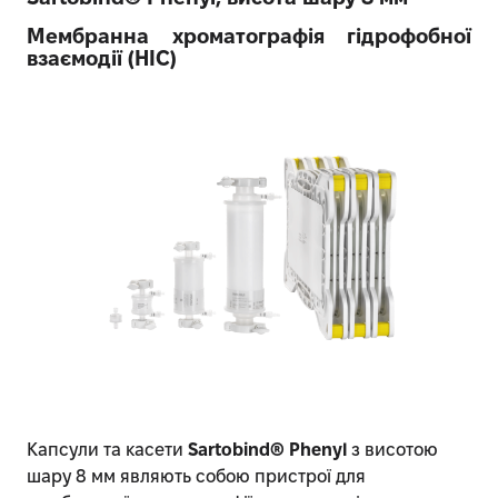
Мембранна хроматографія гідрофобної
взаємодії (HIC)
Капсули та касети
Sartobind® Phenyl
з висотою
шару 8 мм являють собою пристрої для