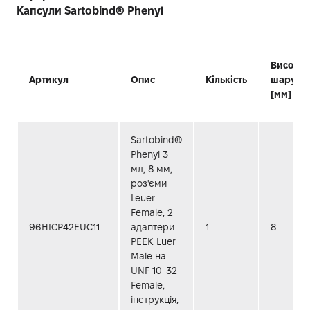
Капсули Sartobind® Phenyl
Висота
Артикул
Опис
Кількість
шару
[мм]
Sartobind®
Phenyl 3
мл, 8 мм,
роз'єми
Leuer
Female, 2
96HICP42EUC11
адаптери
1
8
PEEK Luer
Male на
UNF 10-32
Female,
інструкція,