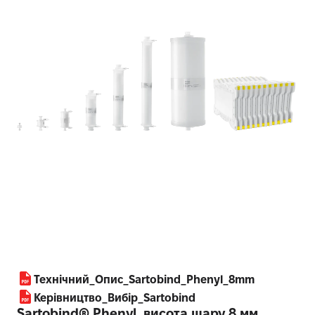
Технічний_Опис_Sartobind_Phenyl_8mm
Керівництво_Вибір_Sartobind
Sartobind® Phenyl, висота шару 8 мм