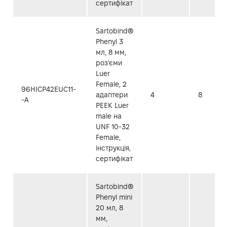
сертифікат
Sartobind®
Phenyl 3
мл, 8 мм,
роз'єми
Luer
Female, 2
96HICP42EUC11-
адаптери
4
8
-A
PEEK Luer
male на
UNF 10-32
Female,
інструкція,
сертифікат
Sartobind®
Phenyl mini
20 мл, 8
мм,