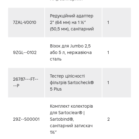
Редукційний адаптер
7ZAL-V0010
2" (64 мм) на 1 ½”
1
(50,5 мм), санітарний
Візок для Jumbo 2,5
9ZGL--0102
або 5 л, нержавіюча
1
сталь
Тестер цілісності
26787---FT--
фільтрів Sartocheck®
1
--P
5 Plus
Комплект колекторів
для Sartoclear® |
29Z--S00001
Sartobind®,
2
санітарний затискач
1½”