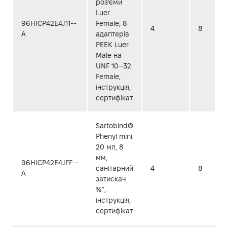
роз'єми
Luer
96HICP42E4J11--
Female, 8
4
8
A
адаптерів
PEEK Luer
Male на
UNF 10–32
Female,
інструкція,
сертифікат
Sartobind®
Phenyl mini
20 мл, 8
мм,
96HICP42E4JFF--
санітарний
4
8
A
затискач
¾”,
інструкція,
сертифікат