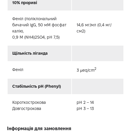
10% прориві
Феніл (поліклональний
бичачий IgG, 50 мМ фосфат
14,6 мг/мл (0,4 мг/
калію,
см2)
0,9 M (NH4)2SO4, pH 7,5)
Щільність ліганда
2
Феніл
3 µeq/cm
Стабільність pH (Phenyl)
Короткострокова
pH 2 – 14
Довгострокова
pH 3 – 13
Інформація для замовлення