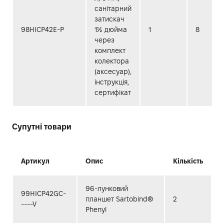
санітарний
затискач
98HICP42E-P
1½ дюйма
1
8
через
комплект
колектора
(аксесуар),
інструкція,
сертифікат
Супутні товари
Артикул
Опис
Кількість
96-лунковий
99HICP42GC-
планшет Sartobind®
2
----V
Phenyl