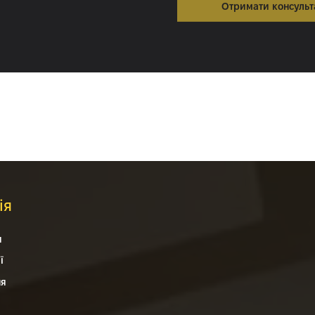
ія
я
ї
ня