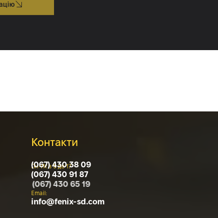
Контакти
(067) 430 38 09
Пн-Пт з 9 до 17
(067) 430 91 87
(067) 430 65 19
Email:
info@
fenix-sd.com
Адреса: