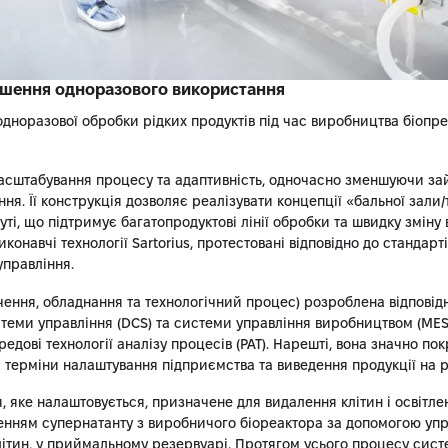
рішення одноразового використання
дноразової обробки рідких продуктів під час виробництва біопре
масштабування процесу та адаптивність, одночасно зменшуючи за
я. Її конструкція дозволяє реалізувати концепції «бальної зали/
ті, що підтримує багатопродуктові лінії обробки та швидку зміну 
онавчі технології Sartorius, протестовані відповідно до стандарт
управління.
ення, обладнання та технологічний процес) розроблена відповідн
стеми управління (DCS) та системи управління виробництвом (MES).
едові технології аналізу процесів (PAT). Нарешті, вона значно п
 терміни налаштування підприємства та виведення продукції на р
 яке налаштовується, призначене для видалення клітин і освітл
ленням супернатанту з виробничого біореактора за допомогою уп
літин, у приймальному резервуарі. Протягом усього процесу сист