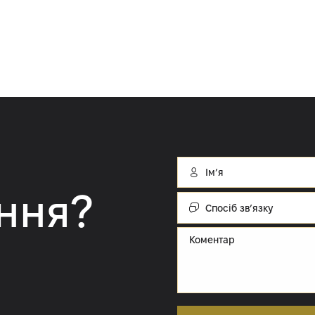
Імʼя
ння?
Спосіб
зв’язку:
Cпосіб зв’язку
Коментар
Отримати консульт