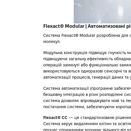
Flexact® Modular | Автоматизовані 
Система Flexact® Modular розроблена для о
молекул.
Модульна конструкція підвищує гнучкість 
підвищуючи загальну ефективність обладнанн
операцій замкнуті або функціонально замкну
використовуються одноразові сенсорні та вик
автоматизації процесів, генерації даних та 
Система автоматизації (програмне забезпеч
безшовну інтеграцію в різні розподілені си
система дозволяє впроваджувати нові та пер
постачання системи, забезпечуючи коротші
Flexact® CC
— це стандартизоване рішення,
Система керує видаленням клітин та освіт
процес отриманням розчину, вільного від к