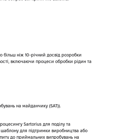
но більш ніж 10-річний досвід розробки
вості, включаючи процеси обробки рідин та
бувань на майданчику (SAT)).
оцесингу Sartorius для поділу та
о шаблону для підтримки виробництва або
запиту до приймальних випробувань на