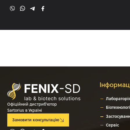
Інформац
Лабораторі
Офіційний дистриб'ютор
Біотехнологі
Sartorius в Україні
Застосуван
Замовити консультацію
Сервіс