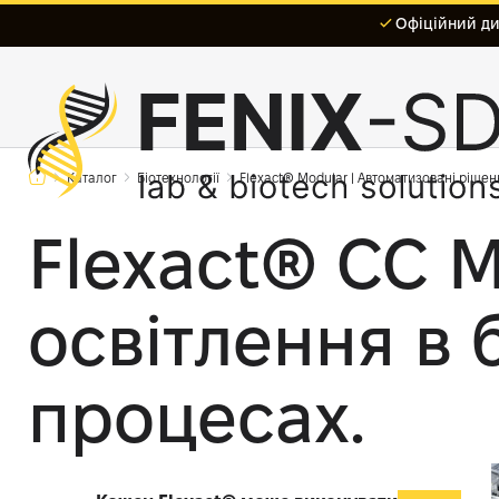
Офіційний дис
Каталог
Біотехнології
Flexact® Modular | Автоматизовані ріше
Flexact® CC M
освітлення в
процесах.