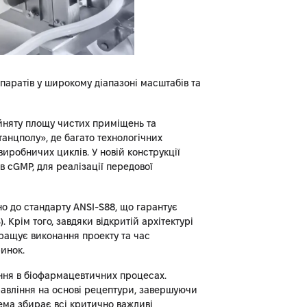
паратів у широкому діапазоні масштабів та
йняту площу чистих приміщень та
танцполу», де багато технологічних
виробничих циклів. У новій конструкції
ів cGMP, для реалізації передової
о до стандарту ANSI-S88, що гарантує
 Крім того, завдяки відкритій архітектурі
окращує виконання проекту та час
инок.
ення в біофармацевтичних процесах.
равління на основі рецептури, завершуючи
ема збирає всі критично важливі