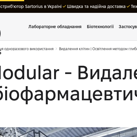
триб'ютор Sartorius в Україні
Швидка та надійна доставка
Те
Лабораторне обладнання
Біотехнології
Застосу
ння одноразового використання
Видалення клітин | Освітлення методом глиби
odular - Видале
 біофармацевти