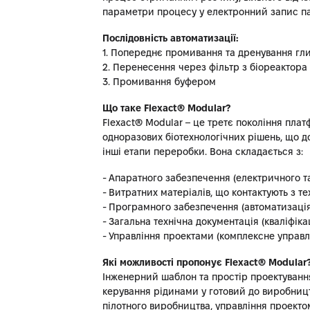
параметри процесу у електронний запис пар
Послідовність автоматизації:
1. Попереднє промивання та дренування гл
2. Перенесення через фільтр з біореактор
3. Промивання буфером
Що таке Flexact® Modular?
Flexact® Modular – це третє покоління плат
одноразових біотехнологічних рішень, що 
інші етапи переробки. Вона складається з:
- Апаратного забезпечення (електричного та
- Витратних матеріалів, що контактують з т
- Програмного забезпечення (автоматизація 
- Загальна технічна документація (кваліфіка
- Управління проектами (комплексне управлі
Які можливості пропонує Flexact® Modular
Інженерний шаблон та простір проектування
керування рідинами у готовий до виробниц
пілотного виробництва, управління проекто