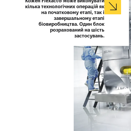
Кожен Flexact® може виконувати
кілька технологічних операцій як
на початковому етапі, так і
завершальному етапі
біовиробництва. Один блок
розрахований на шість
застосувань.