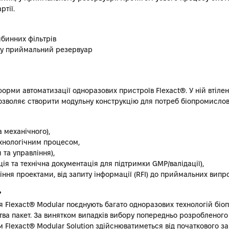
тії.
ибинних фільтрів
а у приймальний резервуар
форми автоматизації одноразових пристроїв Flexact®. У ній втіле
дозволяє створити модульну конструкцію для потреб біопромисло
 механічного),
ехнологічним процесом,
та управління),
ція та технічна документація для підтримки GMP/валідації),
ння проектами, від запиту інформації (RFI) до приймальних випро
?
 Flexact® Modular поєднують багато одноразових технологій біопр
тва пакет. За винятком випадків вибору попередньо розробленог
м Flexact® Modular Solution здійснюватиметься від початкового 