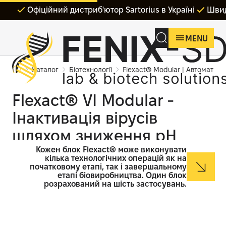
Офіційний дистриб'ютор Sartorius в Україні
Швид
MENU
Каталог
Біотехнології
Flexact® Modular | Автоматиз
Flexact® VI Modular -
Інактивація вірусів
шляхом зниження рН
Кожен блок Flexact® може виконувати
кілька технологічних операцій як на
початковому етапі, так і завершальному
етапі біовиробництва. Один блок
розрахований на шість застосувань.