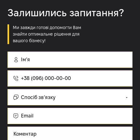
Залишились запитання?
Ми завжди готові допомогти Вам
знайти оптимальне рішення для
вашого бізнесу!
Імʼя
Номер
телефону
Спосіб
зв’язку:
Cпосіб зв’язку
Email
Коментар