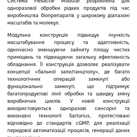
Система Flexact® Modular розроблена для
одноразової обробки рідких продуктів під час
виробництва біопрепаратів у широкому діапазоні
масштабів та молекул.
Модульна конструкція підвищує гнучкість
масштабування процесу та адаптивність,
одночасно зменшуючи зайняту площу чистих
приміщень та підвищуючи загальну ефективність
обладнання. Її конструкція дозволяє реалізувати
концепції «бальної зали/танцполу», де багато
технологічних операцій замкнуті або
функціонально замкнуті, що підтримує
багатопродуктові лінії обробки та швидку зміну
виробничих циклів. У новій конструкції
використовуються одноразові сенсорні та
виконавчі технології Sartorius, протестовані
відповідно до стандартів cGMP, для реалізації
передової автоматизації процесів, генерації даних