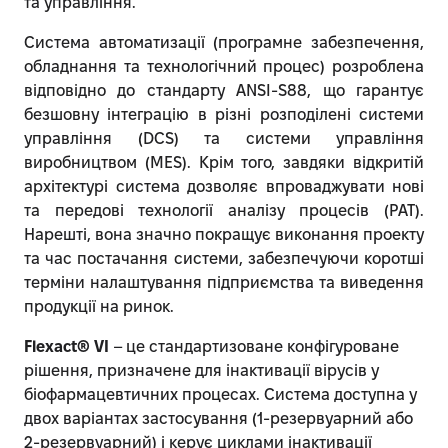
та управління.
Система автоматизації (програмне забезпечення,
обладнання та технологічний процес) розроблена
відповідно до стандарту ANSI-S88, що гарантує
безшовну інтеграцію в різні розподілені системи
управління (DCS) та системи управління
виробництвом (MES). Крім того, завдяки відкритій
архітектурі система дозволяє впроваджувати нові
та передові технології аналізу процесів (PAT).
Нарешті, вона значно покращує виконання проекту
та час постачання системи, забезпечуючи коротші
терміни налаштування підприємства та виведення
продукції на ринок.
Flexact® VI
– це стандартизоване конфігуроване
рішення, призначене для інактивації вірусів у
біофармацевтичних процесах. Система доступна у
двох варіантах застосування (1-резервуарний або
2-резервуарний) і керує циклами інактивації