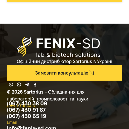
Офіційний дистриб'ютор Sartorius в Україні
Замовити консультацію
© 2026 Sartorius
– Обладнання для
лабораторій промисловості та науки
(067) 430 38 09
Пн-Пт з 9 до 17
(067) 430 91 87
(067) 430 65 19
Email:
info@
fenix-sd.com