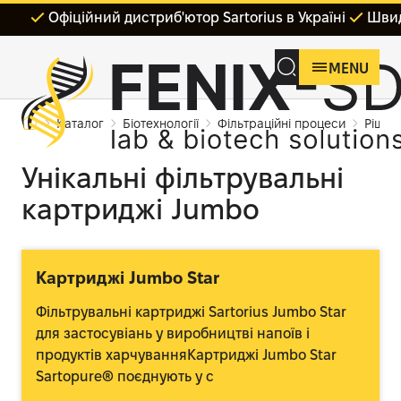
Офіційний дистриб'ютор Sartorius в Україні
Швид
MENU
Каталог
Біотехнології
Фільтраційні процеси
Рішен
Унікальні фільтрувальні
картриджі Jumbo
Картриджі Jumbo Star
Фільтрувальні картриджі Sartorius Jumbo Star
для застосувіань у виробництві напоїв і
продуктів харчуванняКартриджі Jumbo Star
Sartopure® поєднують у с