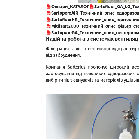
Фільтри_КАТАЛОГ
Sartofluor_GA_LG_Те
SartoporeAIR_Технічний_опис_одноразо
SartofluorHR_Технічний_опис_термостій
Midisart2000_Технічний_опис_фільтр_с
SartopureGA_Технічний_опис_нестериль
Надійна робота в системах вентиляції
Фільтрація газів та вентиляції відіграє 
від забруднення.
Компанія Sartorius пропонує широкий асо
застосування від невеликих одноразових 
вибір типів з'єднувачів та матеріалів ущі