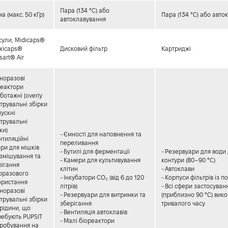
Пара (134 °C) або
а (макс. 50 кГр)
Пара (134 °C) або авто
автоклавування
сули, Midicaps®
axicaps®
Дисковий фільтр
Картриджі
sart® Air
дноразові
реактори
ботажні |overly
трувальні збірки
пускні
ьтрувальні
ки)
- Ємності для наповнення та
нтиляційні
переливання
ри для мішків
- Бутилі для ферментації
- Резервуари для води д
 змішування та
- Камери для культивування
контури (80–90 °C)
рігання
клітин
- Автоклави
оразового
- Інкубатори CO₂ (від 6 до 120
- Корпуси фільтрів із п
ористання
літрів)
- Всі сфери застосуван
дноразові
- Резервуари для витримки та
(приблизно 90 °C) вик
трувальні збірки
зберігання
тривалого часу
 рідини, що
- Вентиляція автоклавів
ребують PUPSIT
- Малі біореактори
пробування на