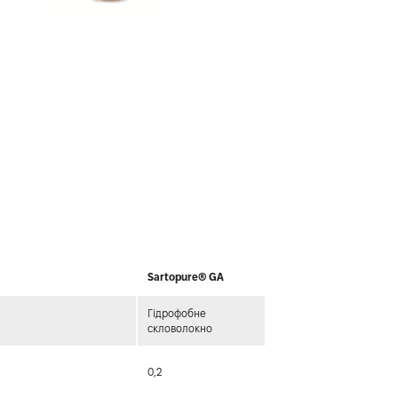
Sartopure® GA
Гідрофобне
скловолокно
0,2