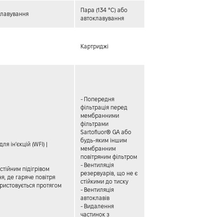
Пара (134 °C) або
клавування
автоклавування
Картриджі
- Попередня
фільтрація перед
мембранними
фільтрами
Sartofluor® GA або
будь-яким іншим
ля ін'єкцій (WFI) |
мембранним
повітряним фільтром
- Вентиляція
остійним підігрівом
резервуарів, що не є
ня, де гаряче повітря
стійкими до тиску
ористовується протягом
- Вентиляція
автоклавів
- Видалення
частинок з