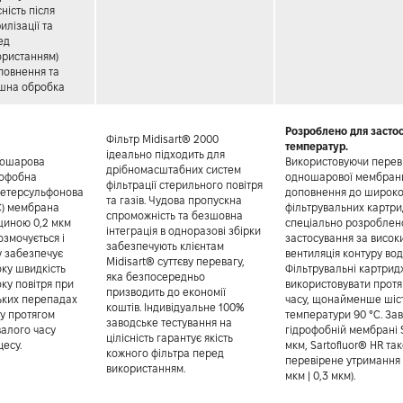
сність після
илізації та
ед
ористанням)
аповнення та
ішна обробка
Розроблено для засто
Фільтр Midisart® 2000
температур.
ідеально підходить для
ошарова
Використовуючи перев
дрібномасштабних систем
рофобна
одношарової мембрани
фільтрації стерильного повітря
іетерсульфонова
доповнення до широко
та газів. Чудова пропускна
С) мембрана
фільтрувальних картрид
спроможність та безшовна
щиною 0,2 мкм
спеціально розроблен
інтеграція в одноразові збірки
озмочується і
застосування за високи
забезпечують клієнтам
у забезпечує
вентиляція контуру води
Midisart® суттєву перевагу,
оку швидкість
Фільтрувальні картрид
яка безпосередньо
ку повітря при
використовувати протя
призводить до економії
ьких перепадах
часу, щонайменше шість
коштів. Індивідуальне 100%
ку протягом
температури 90 °C. За
заводське тестування на
валого часу
гідрофобній мембрані S
цілісність гарантує якість
цесу.
мкм, Sartofluor® HR та
кожного фільтра перед
перевірене утримання 
використанням.
мкм | 0,3 мкм).