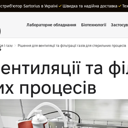
триб'ютор Sartorius в Україні
Швидка та надійна доставка
Те
Лабораторне обладнання
Біотехнології
Застосу
ря I газу
Рішення для вентиляції та фільтрації газів для стерильних процесів
нтиляції та філ
их процесів