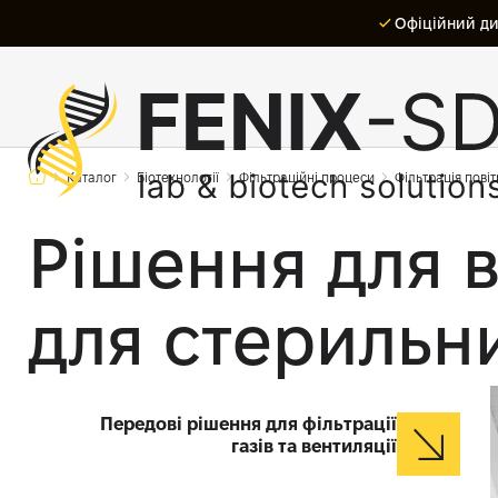
Офіційний дис
Каталог
Біотехнології
Фільтраційні процеси
Фільтрація повіт
Рішення для ве
для стерильн
Передові рішення для фільтрації
газів та вентиляції