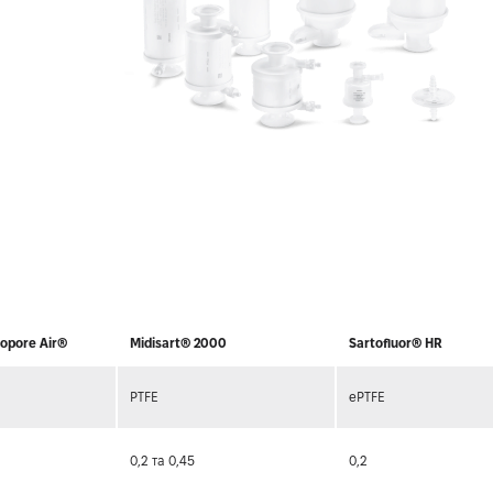
topore Air®
Midisart® 2000
Sartofluor® HR
PTFE
ePTFE
0,2 та 0,45
0,2