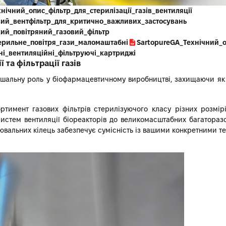
хнічний_опис_фільтр_для_стерилізації_газів_вентиляції
вий_вентфільтр_для_критично_важливих_застосувань
кий_повітряний_газовий_фільтр
терильне_повітря_гази_маломаштабні
SartopureGA_Технічний_о
ні_вентиляційні_фільтруючі_картриджі
 та фільтрації газів
вирішальну роль у біофармацевтичному виробництві, захищаючи я
ртимент газових фільтрів стерилізуючого класу різних розмірі
систем вентиляції біореакторів до великомасштабних багатораз
льнювальних кілець забезпечує сумісність із вашими конкретними 