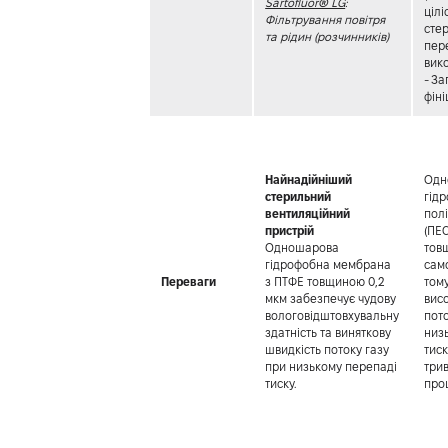
Sartofluor® LG
:
цілі
Фільтрування повітря
стер
та рідин (розчинників)
пер
вик
- З
фін
Найнадійніший
Одн
стерильний
гід
вентиляційний
пол
пристрій
(ПЕ
Одношарова
тов
гідрофобна мембрана
сам
Переваги
з ПТФЕ товщиною 0,2
том
мкм забезпечує чудову
вис
вологовідштовхувальну
пото
здатність та виняткову
низ
швидкість потоку газу
тис
при низькому перепаді
три
тиску.
про