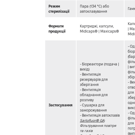
Режим
Пара (134 °C) або
Гамм
стерилізації
автоклавування
Кап
Формати
Картриджі, капсули,
| M
продукції
Midicaps® | Maxicaps®
Midi
- О
біо
(бар
філь
- Біореактори (подача |
| ви
вихід)
філ
- Вентиляція
збір
резервуарів для
- Ве
зберігання
отво
- Вентиляція
для
обладнання для
збе
розливу
одн
Застосування
- Сушарка для
вик
заморожування
- О
- Вентиляція автоклавів
філь
Sartofluor® GA
:
для
Фільтрування повітря
пот
та газів
(ви