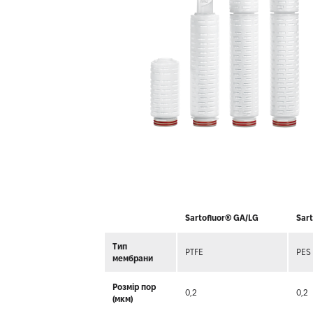
Sartofluor® GA/LG
Sar
Тип
PTFE
PES
мембрани
Розмір пор
0,2
0,2
(мкм)