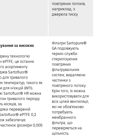
повітряних потоків,
наприклад, з
джерела тиску
Фільтри Sartopure®
сування за високих
GA подовжують
термін служби
ірену технологію
стерилізуючих
 ePTFE, це останнє
повітряних
го асортименту
фільтрувальних
жів Sartofluor®
систем, видаляючи
о для тривалого
частинки з
х температур, такого як
повітряного потоку.
 для ін'єкцій (WFI).
Крім того, їх можна
жі Sartofluor® HR можна
використовувати для
гом тривалого періоду
всіх цілей вентиляції,
 місяців, за
які не обов'язково
вдяки перевіреній
потребують
artofluor® ePTFE 0,2
мембранного
кож забезпечує
фільтра, що
частинок (розміри 0,005
перевіряється на
щільність.