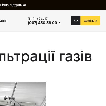
хнічна підтримка
Пн-Пт з 9 до 17
вання
MENU
(067) 430 38 09
ьтрації газів