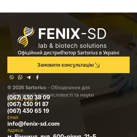
Офіційний дистриб'ютор Sartorius в Україні
Замовити консультацію
© 2026 Sartorius
– Обладнання для
лабораторій промисловості та науки
(067) 430 38 09
Пн-Пт з 9 до 17
(067) 430 91 87
(067) 430 65 19
Email:
info@
fenix-sd.com
Адреса:
м. Вінниця, вул. 600-річчя, 21-Б