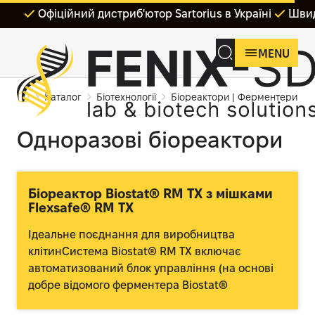
Офіційний дистриб'ютор Sartorius в Україні
Швид
MENU
Каталог
Біотехнології
Біореактори | Ферментери
Одноразові біореактори
Біореактор Biostat® RM TX з мішками
Flexsafe® RM TX
Ідеальне поєднання для виробництва
клітинСистема Biostat® RM TX включає
автоматизований блок управління (на основі
добре відомого ферментера Biostat®