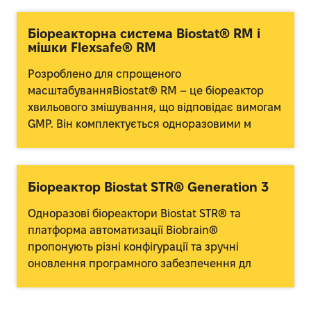
Біореакторна система Biostat® RM і
мішки Flexsafe® RM
Розроблено для спрощеного
масштабуванняBiostat® RM – це біореактор
хвильового змішування, що відповідає вимогам
GMP. Він комплектується одноразовими м
Біореактор Biostat STR® Generation 3
Одноразові біореактори Biostat STR® та
платформа автоматизації Biobrain®
пропонують різні конфігурації та зручні
оновлення програмного забезпечення дл