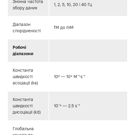
Змінна частота
1, 2, 5, 10, 20 і 40 Гц
збору даних
Діапазон
fM до mM
спорідненості
Робочі
діапазони
Константа
швидкості
10² — 10⁹ M⁻¹·s⁻¹
асоціації (ka)
Константа
швидкості
10⁻⁶ — 2.5 s⁻¹
дисоціації (kd)
Глобальна