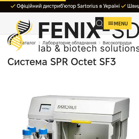
Офіційний дистриб'ютор Sartorius в Україні
Швид
MENU
Каталог
Лабораторне обладнання
Високопродуктив
Система SPR Octet SF3