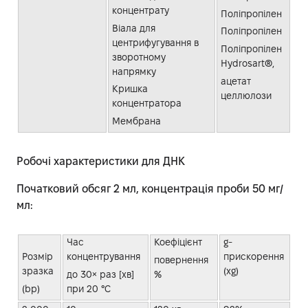
концентрату
Поліпропілен
Віала для
Поліпропілен
центрифугування в
Поліпропілен
зворотному
Hydrosart®,
напрямку
ацетат
Кришка
целлюлози
концентратора
Мембрана
Робочі характеристики для ДНК
Початковий обсяг 2 мл, концентрація проби 50 мг/
мл:
Час
Коефіцієнт
g-
Розмір
концентрування
прискорення
повернення
зразка
(xg)
до 30× раз [хв]
%
(bp)
при 20 °C