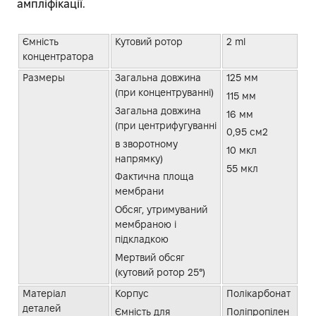
ампліфікації.
Ємність
Кутовий ротор
2 ml
концентратора
Размеры
Загальна довжина
125 мм
(при концентруванні)
115 мм
Загальна довжина
16 мм
(при центрифугуванні
0,95 см2
в зворотному
10 мкл
напрямку)
55 мкл
Фактична площа
мембрани
Обсяг, утримуваний
мембраною і
підкладкою
Мертвий обсяг
(кутовий ротор 25°)
Матеріал
Корпус
Полікарбонат
деталей
Ємність для
Поліпропілен