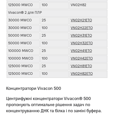
125000 MWCO
100
VN02H82
Vivacon® 2 для ПЛР
30000 MWCO
25
VN02H21ETO
30000 MWCO
100
VN02H22ETO
50000 MWCO
25
VN02H31ETO
50000 MWCO
100
VN02H32ETO
100000 MWCO
25
VN02H41ETO
100000 MWCO
100
VN02H42ETO
125000 MWCO
25
VN02H81ETO
125000 MWCO
100
VN02H82ETO
Концентратори Vivacon 500
Центрифужні концентратори Vivacon® 500
пропонують оптимальне рішення задач по
концентруванню ДНК та білка і по заміні буфера.