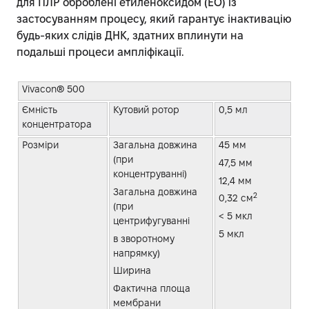
для ПЛР оброблені етиленоксидом (ЕО) із
застосуванням процесу, який гарантує інактивацію
будь-яких слідів ДНК, здатних вплинути на
подальші процеси ампліфікації.
Vivacon® 500
Ємність
Кутовий ротор
0,5 мл
концентратора
Розміри
Загальна довжина
45 мм
(при
47,5 мм
концентруванні)
12,4 мм
Загальна довжина
2
0,32 см
(при
< 5 мкл
центрифугуванні
5 мкл
в зворотному
напрямку)
Ширина
Фактична площа
мембрани