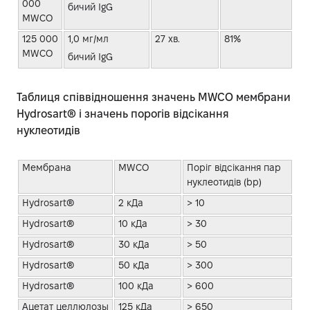
000
бичий IgG
MWCO
125 000
1,0 мг/мл
27 хв.
81%
MWCO
бичий IgG
Таблиця співвідношення значень MWCO мембрани
Hydrosart® і значень порогів відсікання
нуклеотидів
Мембрана
MWCO
Поріг відсікання пар
нуклеотидів (bp)
Hydrosart®
2 кДа
> 10
Hydrosart®
10 кДа
> 30
Hydrosart®
30 кДа
> 50
Hydrosart®
50 кДа
> 300
Hydrosart®
100 кДа
> 600
Ацетат целлюлозы
125 кДа
> 650