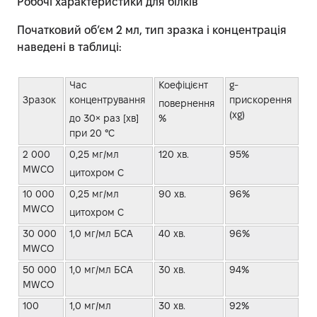
Робочі характеристики для білків
Початковий об’єм 2 мл, тип зразка і концентрація
наведені в таблиці:
Час
Коефіцієнт
g-
Зразок
концентрування
прискорення
повернення
(xg)
до 30× раз [хв]
%
при 20 °C
2 000
0,25 мг/мл
120 хв.
95%
MWCO
цитохром С
10 000
0,25 мг/мл
90 хв.
96%
MWCO
цитохром C
30 000
1,0 мг/мл БСА
40 хв.
96%
MWCO
50 000
1,0 мг/мл БСА
30 хв.
94%
MWCO
100
1,0 мг/мл
30 хв.
92%