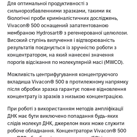
Для оптимальної продуктивності з
сильнорозбавленними зразками, такими як
біологічні проби криміналістичних досліджень,
Vivacon® 500 оснащений запатентованою
мембраною Hydrosart® з регенерованої целюлози.
Високий ступінь вилучення і відтворюваність
результатів поєднується із зручністю роботи з
концентратором, на який нанесені значення
порогів відсікання по молекулярній масі (MWCO).
Можливість центрифугування концентруючого
вкладиша Vivacon® 500 в протилежному напрямку
після обробки зразка гарантує повне відновлення
концентрату із зразків з низькою концентрацією.
При роботі з використанням методів ампліфікації
ДНК має бути виключено попадання будь-яких
слідів молекул ДНК, джерелом яких може служити
робоче обладнання. Концентратори Vivacon® 500