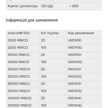
Ацетат целлюлозы
125 кДа
> 650
Інформація для замовлення
Vivacon® 500
Кіл-ть/упак.
Код замовлення
2000 MWCO
25
VN01H91
2000 MWCO
100
VN01H92
10000 MWCO
25
VN01H01
10000 MWCO
100
VN01H02
30000 MWCO
25
VN01H21
30000 MWCO
100
VN01H22
50000 MWCO
25
VN01H31
50000 MWCO
100
VN01H32
100000 MWCO
25
VN01H41
100000 MWCO
100
VN01H42