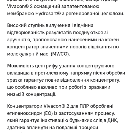
Vivacon® 2 оснащений запатентованою
мембраною Hydrosart® з регенерованої целюлози.
Високий ступінь вилучення і відмінна
відтворюваність результатів поєднуються зі
зручністю, пропонованою нанесеними на кожен
концентратор значеннями порогів відсікання по
молекулярній масі (MWCO).
Можливість центрифугування концентруючого
вкладиша в протилежному напрямку після обробки
зразка гарантує повне відновлення концентрату,
що особливо важливо при роботі зі зразками
низькій концентрації.
Концентратори Vivacon® 2 для ПЛР оброблені
етиленоксидом (ЕО) із застосуванням процесу,
який гарантує інактивацію будь-яких слідів ДНК,
здатних вплинути на подальші процеси