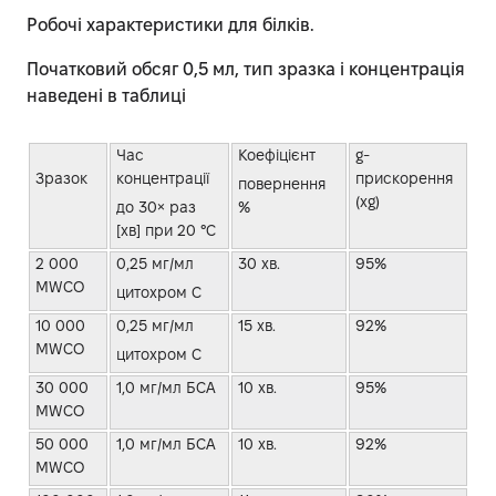
Робочі характеристики для білків.
Початковий обсяг 0,5 мл, тип зразка і концентрація
наведені в таблиці
Час
Коефіцієнт
g-
Зразок
концентрації
прискорення
повернення
(xg)
до 30× раз
%
[хв] при 20 °C
2 000
0,25 мг/мл
30 хв.
95%
MWCO
цитохром С
10 000
0,25 мг/мл
15 хв.
92%
MWCO
цитохром C
30 000
1,0 мг/мл БСА
10 хв.
95%
MWCO
50 000
1,0 мг/мл БСА
10 хв.
92%
MWCO