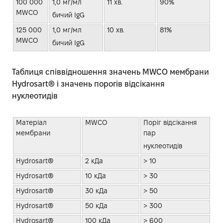
100 000
1,0 мг/мл
11 хв.
90%
MWCO
бичий IgG
125 000
1,0 мг/мл
10 хв.
81%
MWCO
бичий IgG
Таблиця співвідношення значень MWCO мембрани
Hydrosart® і значень порогів відсікання
нуклеотидів
Матеріал
MWCO
Поріг відсікання
мембрани
пар
нуклеотидів
Hydrosart®
2 кДа
> 10
Hydrosart®
10 кДа
> 30
Hydrosart®
30 кДа
> 50
Hydrosart®
50 кДа
> 300
Hydrosart®
100 кДа
> 600