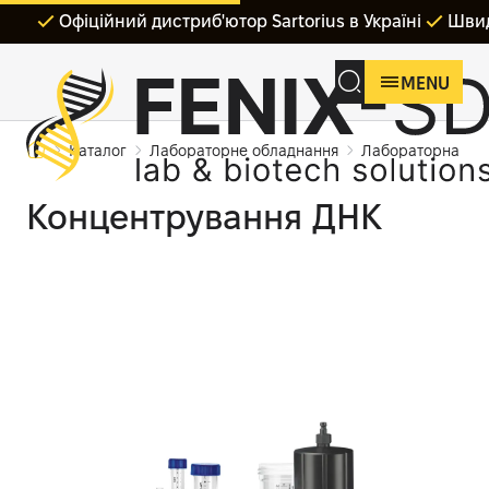
Офіційний дистриб'ютор Sartorius в Україні
Швид
MENU
Каталог
Лабораторне обладнання
Лабораторна філ
Концентрування ДНК