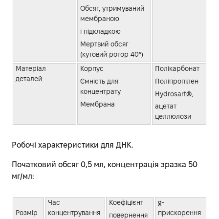
Обсяг, утримуваний
мембраною
і підкладкою
Мертвий обсяг
(кутовий ротор 40°)
Матеріал
Корпус
Полікарбонат
деталей
Ємність для
Поліпропілен
концентрату
Hydrosart®,
Мембрана
ацетат
целлюлози
Робочі характеристики для ДНК.
Початковий обсяг 0,5 мл, концентрація зразка 50
мг/мл:
Час
Коефіцієнт
g-
Розмір
концентрування
прискорення
повернення