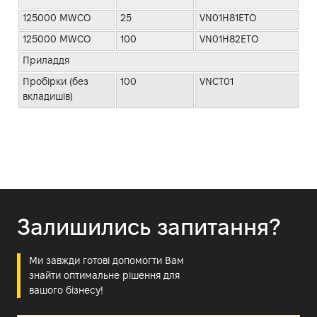
125000 MWCO
25
VN01H81ETO
125000 MWCO
100
VN01H82ETO
Приладдя
Пробірки (без
100
VNCT01
вкладишів)
Залишились запитання?
Ми завжди готові допомогти Вам
знайти оптимальне рішення для
вашого бізнесу!