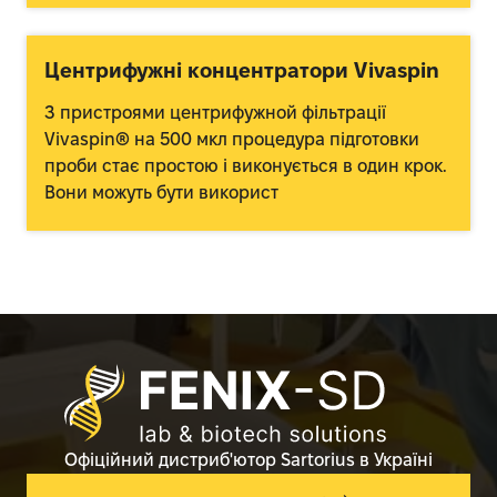
Центрифужні концентратори Vivaspin
З пристроями центрифужной фільтрації
Vivaspin® на 500 мкл процедура підготовки
проби стає простою і виконується в один крок.
Вони можуть бути використ
Офіційний дистриб'ютор Sartorius в Україні