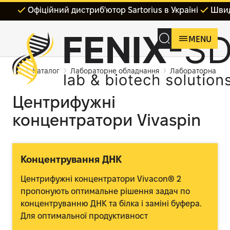
Офіційний дистриб'ютор Sartorius в Україні
Швид
MENU
Каталог
Лабораторне обладнання
Лабораторна філ
Центрифужні
концентратори Vivaspin
Концентрування ДНК
Центрифужні концентратори Vivacon® 2
пропонують оптимальне рішення задач по
концентруванню ДНК та білка і заміні буфера.
Для оптимальної продуктивност