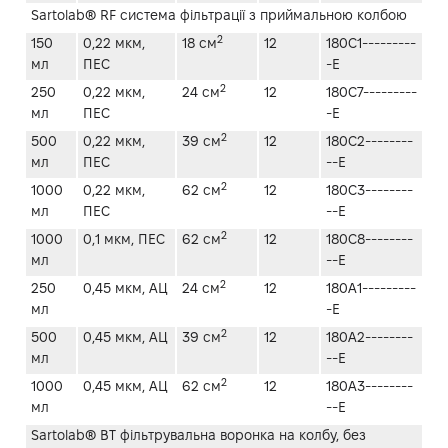
Sartolab® RF система фільтрації з приймальною колбою
2
150
0,22 мкм,
18 см
12
180C1---------
мл
ПЕС
-E
2
250
0,22 мкм,
24 см
12
180C7---------
мл
ПЕС
-E
2
500
0,22 мкм,
39 см
12
180C2--------
мл
ПЕС
--E
2
1000
0,22 мкм,
62 см
12
180C3--------
мл
ПЕС
--E
2
1000
0,1 мкм, ПЕС
62 см
12
180C8--------
мл
--E
2
250
0,45 мкм, АЦ
24 см
12
180A1---------
мл
-E
2
500
0,45 мкм, АЦ
39 см
12
180A2--------
мл
--E
2
1000
0,45 мкм, АЦ
62 см
12
180A3--------
мл
--E
Sartolab® BT фільтрувальна воронка на колбу, без