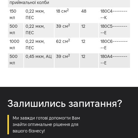
приймальної колби
2
150
0,22 мкм,
18 см
48
180C4--------
мл
ПЕС
--K
2
500
0,22 мкм,
39 см
12
180C5--------
мл
ПЕС
--E
2
1000
0,22 мкм,
62 см
12
180C6--------
мл
ПЕС
--E
2
500
0,45 мкм, АЦ
39 см
12
180A4--------
мл
--E
Залишились запитання?
Ми завжди готові допомогти Вам
знайти оптимальне рішення для
вашого бізнесу!