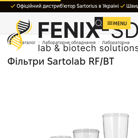
Офіційний дистриб'ютор Sartorius в Україні
Швид
MENU
Каталог
Лабораторне обладнання
Лабораторна філ
Фільтри Sartolab RF/BT