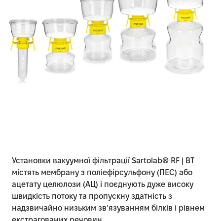
Установки вакуумної фільтрації Sartolab® RF | BT
містять мембрану з поліефірсульфону (ПЕС) або
ацетату целюлози (АЦ) і поєднують дуже високу
швидкість потоку та пропускну здатність з
надзвичайно низьким зв’язуванням білків і рівнем
екстрагованих речовин.