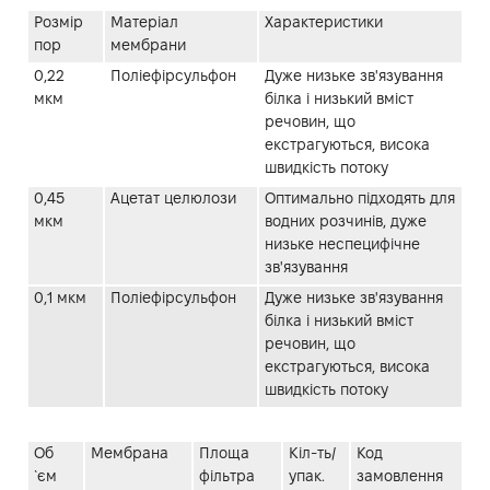
Розмір
Матеріал
Характеристики
пор
мембрани
0,22
Поліефірсульфон
Дуже низьке зв'язування
мкм
білка і низький вміст
речовин, що
екстрагуються, висока
швидкість потоку
0,45
Ацетат целюлози
Оптимально підходять для
мкм
водних розчинів, дуже
низьке неспецифічне
зв'язування
0,1 мкм
Поліефірсульфон
Дуже низьке зв'язування
білка і низький вміст
речовин, що
екстрагуються, висока
швидкість потоку
Об
Мембрана
Площа
Кіл-ть/
Код
`єм
фільтра
упак.
замовлення