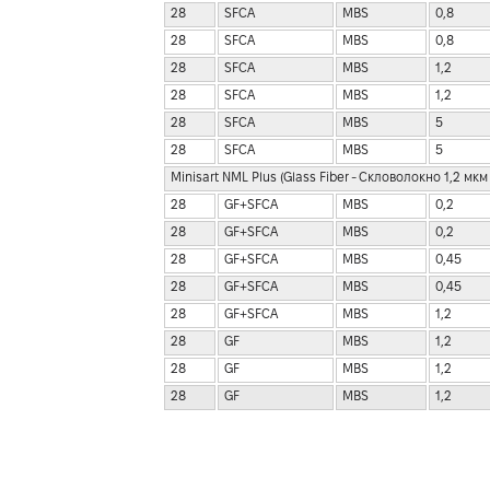
28
SFCA
MBS
0,8
28
SFCA
MBS
0,8
28
SFCA
MBS
1,2
28
SFCA
MBS
1,2
28
SFCA
MBS
5
28
SFCA
MBS
5
Minisart NML Plus (Glass Fiber - Скловолокно 1,2 мкм
28
GF+SFCA
MBS
0,2
28
GF+SFCA
MBS
0,2
28
GF+SFCA
MBS
0,45
28
GF+SFCA
MBS
0,45
28
GF+SFCA
MBS
1,2
28
GF
MBS
1,2
28
GF
MBS
1,2
28
GF
MBS
1,2