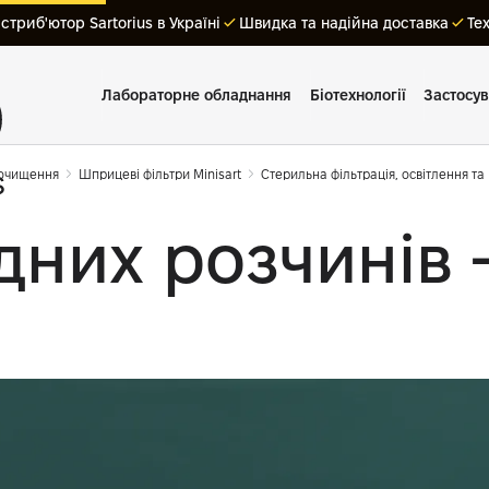
триб'ютор Sartorius в Україні
Швидка та надійна доставка
Те
Лабораторне обладнання
Біотехнології
Застосу
 очищення
Шприцеві фільтри Minisart
Стерильна фільтрація, освітлення та
дних розчинів 