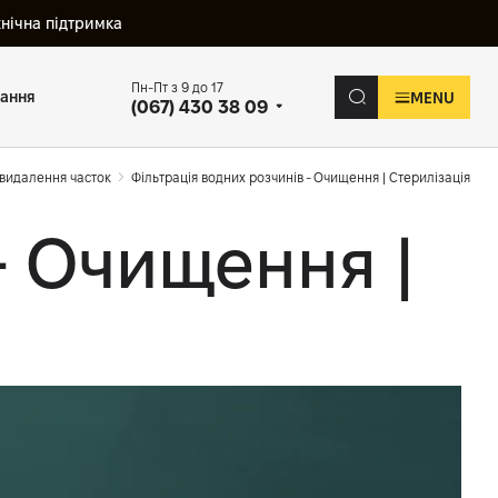
хнічна підтримка
Пн-Пт з 9 до 17
вання
MENU
(067) 430 38 09
 видалення часток
Фільтрація водних розчинів - Очищення | Стерилізація
- Очищення |