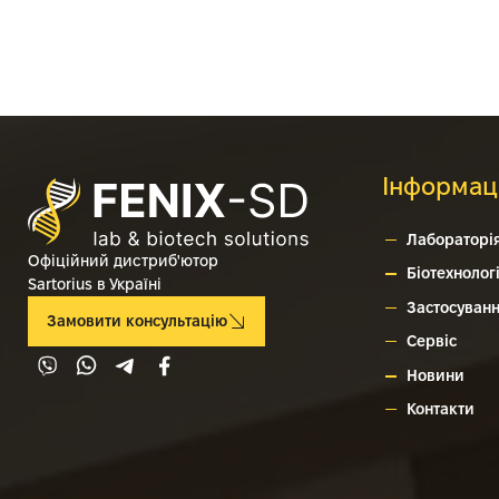
Інформац
Лабораторі
Офіційний дистриб'ютор
Біотехнологі
Sartorius в Україні
Застосуван
Замовити консультацію
Сервіс
Новини
© 2026 Sartorius
– Обладнання для
Контакти
лабораторій промисловості та науки