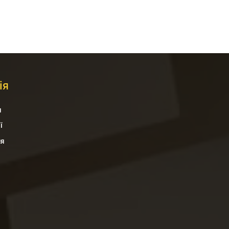
ія
я
ї
ня