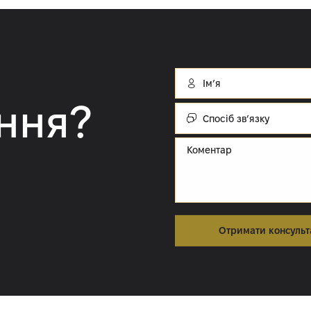
Імʼя
ння?
Спосіб
зв’язку:
Cпосіб зв’язку
Коментар
Отримати консульт