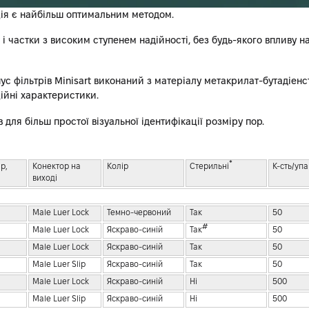
ція є найбільш оптимальним методом.
і частки з високим ступенем надійності, без будь-якого впливу н
с фільтрів Minisart виконаний з матеріалу метакрилат-бутадіенс
ційні характеристики.
для більш простої візуальної ідентифікації розміру пор.
*
р,
Конектор на
Колір
Стерильні
К-сть/упа
виході
Male Luer Lock
Темно-червоний
Так
50
#
Male Luer Lock
Яскраво-синій
Так
50
Male Luer Lock
Яскраво-синій
Так
50
Male Luer Slip
Яскраво-синій
Так
50
Male Luer Lock
Яскраво-синій
Ні
500
Male Luer Slip
Яскраво-синій
Ні
500