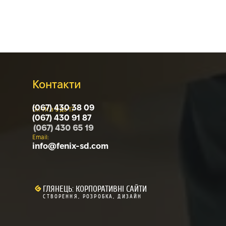
Контакти
(067) 430 38 09
Пн-Пт з 9 до 17
(067) 430 91 87
(067) 430 65 19
Email:
info@
fenix-sd.com
Адреса:
м. Вінниця, вул. 600-річчя, 21-Б
ГЛЯНЕЦЬ: КОРПОРАТИВНІ САЙТИ
СТВОРЕННЯ, РОЗРОБКА, ДИЗАЙН