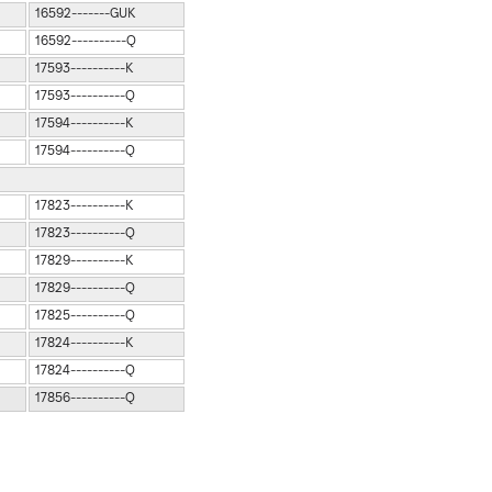
16592-------GUK
16592----------Q
17593----------K
17593----------Q
17594----------K
17594----------Q
17823----------K
17823----------Q
17829----------K
17829----------Q
17825----------Q
17824----------K
17824----------Q
17856----------Q