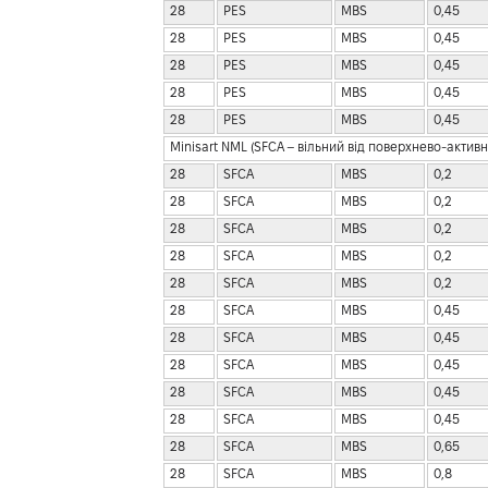
28
PES
MBS
0,45
28
PES
MBS
0,45
28
PES
MBS
0,45
28
PES
MBS
0,45
28
PES
MBS
0,45
Minisart NML (SFCA – вільний від поверхнево-акти
28
SFCA
MBS
0,2
28
SFCA
MBS
0,2
28
SFCA
MBS
0,2
28
SFCA
MBS
0,2
28
SFCA
MBS
0,2
28
SFCA
MBS
0,45
28
SFCA
MBS
0,45
28
SFCA
MBS
0,45
28
SFCA
MBS
0,45
28
SFCA
MBS
0,45
28
SFCA
MBS
0,65
28
SFCA
MBS
0,8