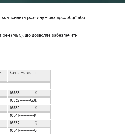
а компоненти розчину – без адсорбції або
тірен (МБС), що дозволяє забезпечити
к
Код замовлення
16553----------K
16532-------GUK
16532----------K
16541----------K
16532----------Q
16541----------Q