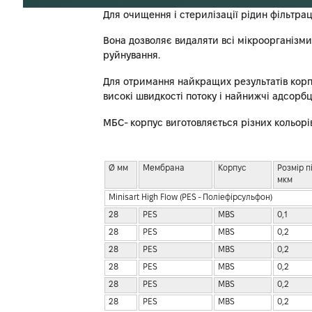
Для очищення і стерилізації рідин фільтра
Вона дозволяє видаляти всі мікроорганізми 
руйнування.
Для отримання найкращих результатів корпу
високі швидкості потоку і найнижчі адсорб
МБС- корпус виготовляється різних кольорів 
Ø мм
Мембрана
Корпус
Розмір пі
мкм
Minisart High Flow (PES - Поліефірсульфон)
28
PES
MBS
0,1
28
PES
MBS
0,2
28
PES
MBS
0,2
28
PES
MBS
0,2
28
PES
MBS
0,2
28
PES
MBS
0,2