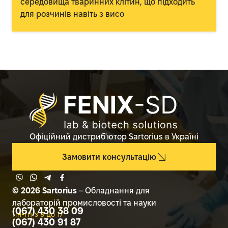
середовища тваринних клітин, що підходить
для розчинів навіть з висо
Офіційний дистриб'ютор Sartorius в Україні
Замовити консультацію
© 2026 Sartorius
– Обладнання для
лабораторій промисловості та науки
(067) 430 38 09
Пн-Пт з 9 до 17
(067) 430 91 87