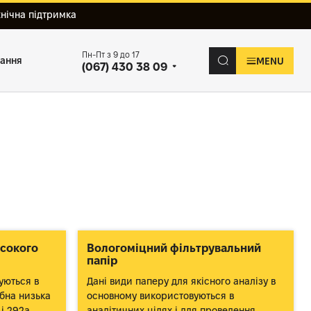
хнічна підтримка
Пн-Пт з 9 до 17
вання
MENU
(067) 430 38 09
исокого
Вологоміцний фільтрувальний
папір
уються в
Дані види паперу для якісного аналізу в
ібна низька
основному використовуються в
 і 292а
аналітичних цілях і для проведення