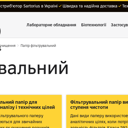
триб'ютор Sartorius в Україні
Швидка та надійна доставка
Те
Лабораторне обладнання
Біотехнології
Застосу
 очищення
Папір фільтрувальний
увальний
льний папір для
Фільтрувальний папір в
налізу і технічних цілей
ступеня чистоти
ільтрувального паперу
Дані види паперу використов
уються для звичайних
аналітичних цілях, коли потр
аких як очищення розчинів,
зольність фільтрів. Класи 292