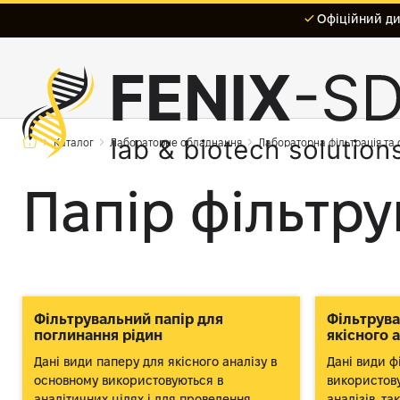
Офіційний дис
Каталог
Лабораторне обладнання
Лабораторна фільтрація та
Папір фільтр
Фільтрувальний папір для
Фільтрува
поглинання рідин
якісного а
Дані види паперу для якісного аналізу в
Дані види ф
основному використовуються в
використов
аналітичних цілях і для проведення
аналізів, т