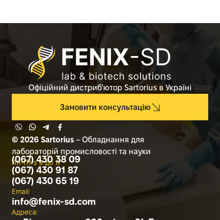
Офіційний дистриб'ютор Sartorius в Україні
Замовити консультацію
© 2026 Sartorius
– Обладнання для
лабораторій промисловості та науки
(067) 430 38 09
Пн-Пт з 9 до 17
(067) 430 91 87
(067) 430 65 19
Email:
info@
fenix-sd.com
Адреса: