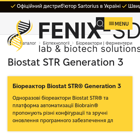
Офіційний дистриб'ютор Sartorius в Україні
Швид
MENU
Каталог
Біотехнології
Біореактори | Ферментери
Biostat STR Generation 3
Біореактор Biostat STR® Generation 3
Одноразові біореактори Biostat STR® та
платформа автоматизації Biobrain®
пропонують різні конфігурації та зручні
оновлення програмного забезпечення дл